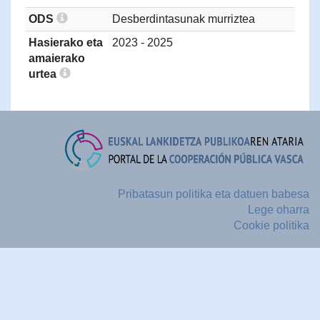
ODS
Desberdintasunak murriztea
Hasierako eta
2023 - 2025
amaierako
urtea
Pribatasun politika eta datuen babesa
Lege oharra
Cookie politika