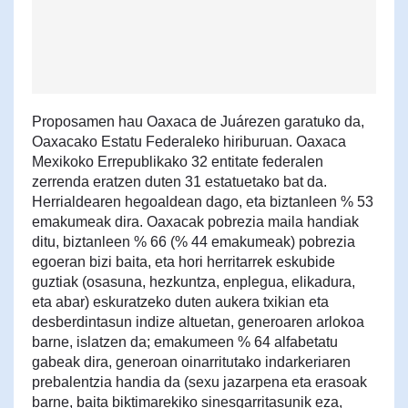
Proposamen hau Oaxaca de Juárezen garatuko da,
Oaxacako Estatu Federaleko hiriburuan. Oaxaca
Mexikoko Errepublikako 32 entitate federalen
zerrenda eratzen duten 31 estatuetako bat da.
Herrialdearen hegoaldean dago, eta biztanleen % 53
emakumeak dira. Oaxacak pobrezia maila handiak
ditu, biztanleen % 66 (% 44 emakumeak) pobrezia
egoeran bizi baita, eta hori herritarrek eskubide
guztiak (osasuna, hezkuntza, enplegua, elikadura,
eta abar) eskuratzeko duten aukera txikian eta
desberdintasun indize altuetan, generoaren arlokoa
barne, islatzen da; emakumeen % 64 alfabetatu
gabeak dira, generoan oinarritutako indarkeriaren
prebalentzia handia da (sexu jazarpena eta erasoak
barne, baita biktimarekiko sinesgarritasunik eza,