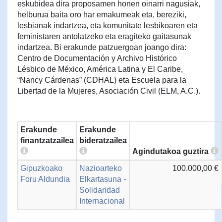
eskubidea dira proposamen honen oinarri nagusiak,
helburua baita oro har emakumeak eta, bereziki,
lesbianak indartzea, eta komunitate lesbikoaren eta
feministaren antolatzeko eta eragiteko gaitasunak
indartzea. Bi erakunde patzuergoan joango dira:
Centro de Documentación y Archivo Histórico
Lésbico de México, América Latina y El Caribe,
“Nancy Cárdenas” (CDHAL) eta Escuela para la
Libertad de la Mujeres, Asociación Civil (ELM, A.C.).
Erakunde
Erakunde
finantzatzailea
bideratzailea
Agindutakoa guztira
Gipuzkoako
Nazioarteko
100.000,00 €
Foru Aldundia
Elkartasuna -
Solidaridad
Internacional