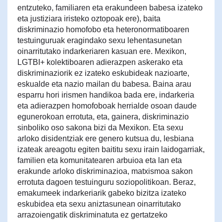
entzuteko, familiaren eta erakundeen babesa izateko
eta justiziara iristeko oztopoak ere), baita
diskriminazio homofobo eta heteronormatiboaren
testuinguruak eragindako sexu lehentasunetan
oinarritutako indarkeriaren kasuan ere. Mexikon,
LGTBI+ kolektiboaren adierazpen askerako eta
diskriminaziorik ez izateko eskubideak nazioarte,
eskualde eta nazio mailan du babesa. Baina arau
esparru hori irismen handikoa bada ere, indarkeria
eta adierazpen homofoboak herrialde osoan daude
egunerokoan errotuta, eta, gainera, diskriminazio
sinboliko oso sakona bizi da Mexikon. Eta sexu
arloko disidentziak ere genero kutsua du, lesbiana
izateak areagotu egiten baititu sexu irain laidogarriak,
familien eta komunitatearen arbuioa eta lan eta
erakunde arloko diskriminazioa, matxismoa sakon
errotuta dagoen testuinguru soziopolitikoan. Beraz,
emakumeek indarkeriarik gabeko bizitza izateko
eskubidea eta sexu aniztasunean oinarritutako
arrazoiengatik diskriminatuta ez gertatzeko