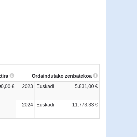
tira
Ordaindutako zenbatekoa
00,00 €
2023
Euskadi
5.831,00 €
2024
Euskadi
11.773,33 €