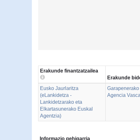
Erakunde finantzatzailea
Erakunde bid
Eusko Jaurlaritza
Garapenerako 
(eLankidetza -
Agencia Vasca
Lankidetzarako eta
Elkartasunerako Euskal
Agentzia)
Informazio gehigarria