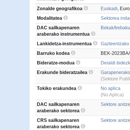
Zonalde geografikoa
Euskadi
, Eur
Modalitatea
Sektorea inda
DAC sailkapenaren
Bekak/trebaku
araberako instrumentua
Lankidetza-instrumentua
Gazteentzako 
Barruko kodea
BEK-2023BA/
Bideratze-modua
Deialdi bidezk
Erakunde bideratzailea
Garapenerako 
(Sektore Publ
Tokiko erakundea
No aplica
(No Aplica)
DAC sailkapenaren
Sektore anitz
araberako sektorea
CRS sailkapenaren
Sektore anitz
araberako sektorea