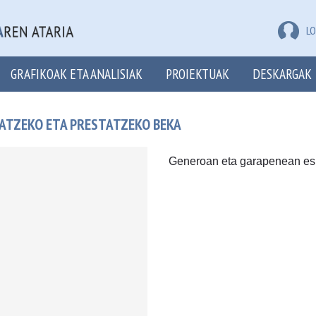
LO
GRAFIKOAK ETA ANALISIAK
PROIEKTUAK
DESKARGAK
ATZEKO ETA PRESTATZEKO BEKA
Generoan eta garapenean esp