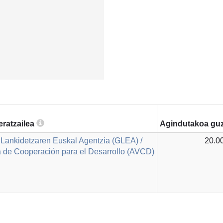
eratzailea
Agindutakoa guz
Lankidetzaren Euskal Agentzia (GLEA) /
20.0
 de Cooperación para el Desarrollo (AVCD)