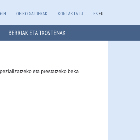
GIN
OHIKO GALDERAK
KONTAKTATU
ES
EU
BERRIAK ETA TXOSTENAK
ezializatzeko eta prestatzeko beka