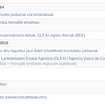
opa
rtzeko jarduerak eta bestelakoak
ntza herrialde emailean
espezializazio-bekak, GLEAn egiten direnak (BEK)
0016
o diru-laguntza jaso duten bitartekoek burututako jarduerak
Lankidetzaren Euskal Agentzia (GLEA) / Agencia Vasca de Co
ikoa > Herrialde emaileko erakunde publikoak)
ekoa
eko irakaskuntza/trebakuntza