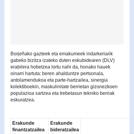
Borjeñako gazteek eta emakumeek indarkeriarik
gabeko bizitza izateko duten eskubidearen (DLV)
erabilera hobetzea lortu nahi da, honako hauek
oinarri hartuta: beren ahalduntze pertsonala,
antolamendukoa eta parte-hartzailea, sinergia
kolektiboekin, maskulinitate berrietan gizonezkoen
populazioa sartzea eta trebetasun tekniko berriak
eskuratzea.
Erakunde
Erakunde
finantzatzailea
bideratzailea