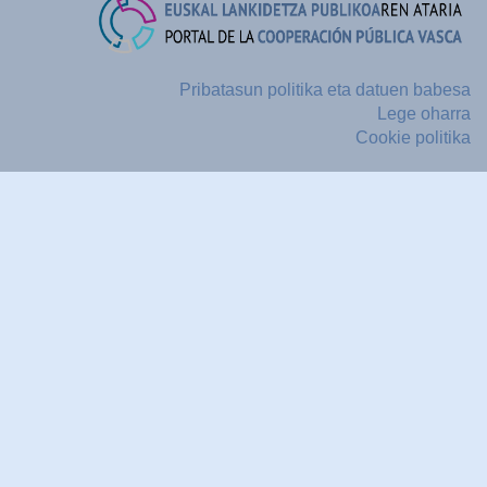
Pribatasun politika eta datuen babesa
Lege oharra
Cookie politika