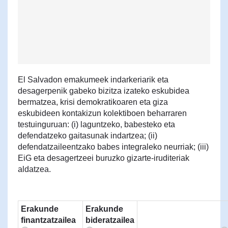
El Salvadon emakumeek indarkeriarik eta
desagerpenik gabeko bizitza izateko eskubidea
bermatzea, krisi demokratikoaren eta giza
eskubideen kontakizun kolektiboen beharraren
testuinguruan: (i) laguntzeko, babesteko eta
defendatzeko gaitasunak indartzea; (ii)
defendatzaileentzako babes integraleko neurriak; (iii)
EiG eta desagertzeei buruzko gizarte-iruditeriak
aldatzea.
Erakunde
Erakunde
finantzatzailea
bideratzailea