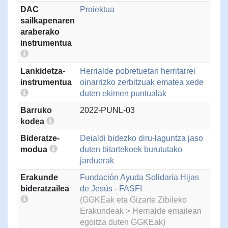
DAC
Proiektua
sailkapenaren
araberako
instrumentua
Lankidetza-
Herrialde pobretuetan herritarrei
instrumentua
oinarrizko zerbitzuak ematea xede
duten ekimen puntualak
Barruko
2022-PUNL-03
kodea
Bideratze-
Deialdi bidezko diru-laguntza jaso
modua
duten bitartekoek burututako
jarduerak
Erakunde
Fundación Ayuda Solidaria Hijas
bideratzailea
de Jesús - FASFI
(GGKEak eta Gizarte Zibileko
Erakundeak > Herrialde emailean
egoitza duten GGKEak)