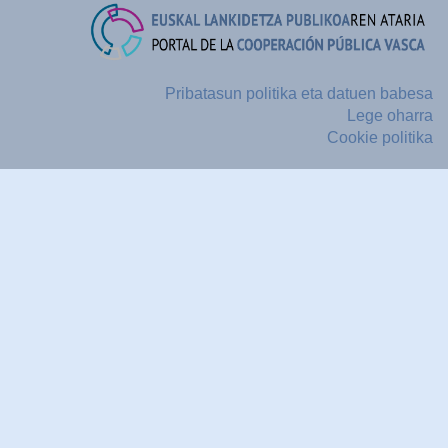
Pribatasun politika eta datuen babesa
Lege oharra
Cookie politika