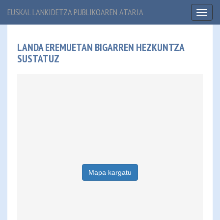
EUSKAL LANKIDETZA PUBLIKOAREN ATARIA
Toggl
naviga
LANDA EREMUETAN BIGARREN HEZKUNTZA
SUSTATUZ
Mapa kargatu