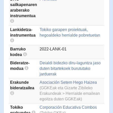
sailkapenaren
araberako
instrumentua
Lankidetza-
Tokiko garapen proiektuak,
instrumentua
hegoaldeko herrialde pobretuetan
Barruko
2022-LANK-01
kodea
Bideratze-
Deialdi bidezko diru-laguntza jaso
modua
duten bitartekoek burututako
jarduerak
Erakunde
Asociación Setem Hego Haizea
bideratzailea
(GGKEak eta Gizarte Zibileko
Erakundeak > Herrialde emailean
egoitza duten GGKEak)
Tokiko
Corporación Educativa Combos
erakundea
(Tokiko GKEa)