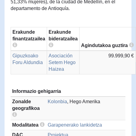
51,33% mujeres), de la ciudad de Medellín, en el
departamento de Antioquía.
Erakunde
Erakunde
finantzatzailea
bideratzailea
Agindutakoa guztira
Gipuzkoako
Asociación
99.999,90 €
Foru Aldundia
Setem Hego
Haizea
Informazio gehigarria
Zonalde
Kolonbia
, Hego Amerika
geografikoa
Modalitatea
Garapenerako lankidetza
DAC
Proiektua