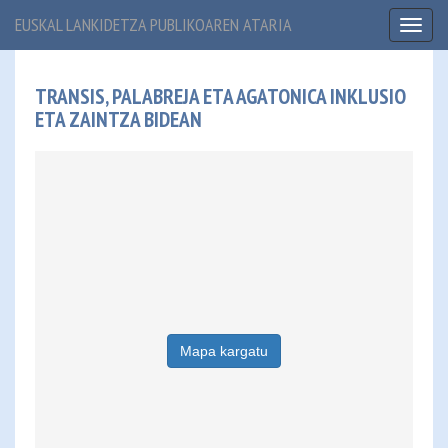
EUSKAL LANKIDETZA PUBLIKOAREN ATARIA
Toggl
naviga
TRANSIS, PALABREJA ETA AGATONICA INKLUSIO
ETA ZAINTZA BIDEAN
Mapa kargatu