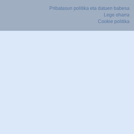
Pribatasun politika eta datuen babesa
Lege oharra
Cookie politika