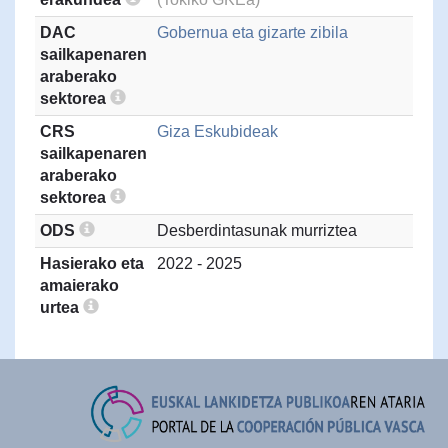
DAC
Gobernua eta gizarte zibila
sailkapenaren
araberako
sektorea
CRS
Giza Eskubideak
sailkapenaren
araberako
sektorea
ODS
Desberdintasunak murriztea
Hasierako eta
2022 - 2025
amaierako
urtea