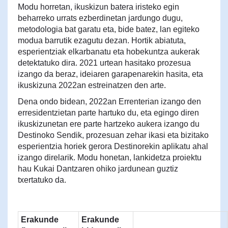
Modu horretan, ikuskizun batera iristeko egin
beharreko urrats ezberdinetan jardungo dugu,
metodologia bat garatu eta, bide batez, lan egiteko
modua barrutik ezagutu dezan. Hortik abiatuta,
esperientziak elkarbanatu eta hobekuntza aukerak
detektatuko dira. 2021 urtean hasitako prozesua
izango da beraz, ideiaren garapenarekin hasita, eta
ikuskizuna 2022an estreinatzen den arte.
Dena ondo bidean, 2022an Errenterian izango den
erresidentzietan parte hartuko du, eta egingo diren
ikuskizunetan ere parte hartzeko aukera izango du
Destinoko Sendik, prozesuan zehar ikasi eta bizitako
esperientzia horiek gerora Destinorekin aplikatu ahal
izango direlarik. Modu honetan, lankidetza proiektu
hau Kukai Dantzaren ohiko jardunean guztiz
txertatuko da.
Erakunde
Erakunde