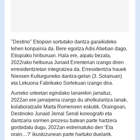
"Destino" Etiopian sortutako dantza garaikideko
lehen konpainia da. Bere egoitza Adis Abeban dago,
Etiopiako hiriburuan. Hala ere, aipatu bezala,
2022rako helburua Junaid Errenterian izango diren
erresidentzietan integratzea da. Erresidentzia hauek
Niessen Kulturguneko dantza-gelan (3. Solairuan)
eta Lekuona Fabrikako Sorlekuan izango dira.
Aurreko urteetan egindako lanarekin jarraituz,
2022an ere jarraipena izango du aholkularitza lanak,
kolaboratzaile Marta Romeroren eskutik. Oraingoan,
Destinoko Junaid Jemal Sendi koreografo eta
dantzaria sormen prozesu batean parte hartzera
gonbidatu dugu, 2022an estreinatuko den ‘Eta
orain…?’ ikuskizunean parte hartuko duelarik.