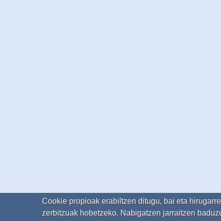
Cookie propioak erabiltzen ditugu, bai eta hirugarr
zerbitzuak hobetzeko. Nabigatzen jarraitzen baduzu