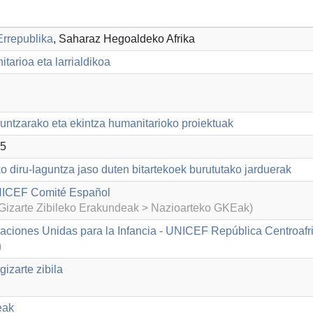
Errepublika
, Saharaz Hegoaldeko Afrika
tarioa eta larrialdikoa
guntzarako eta ekintza humanitarioko proiektuak
5
o diru-laguntza jaso duten bitartekoek burututako jarduerak
ICEF Comité Español
izarte Zibileko Erakundeak > Nazioarteko GKEak)
aciones Unidas para la Infancia - UNICEF República Centroafr
)
izarte zibila
eak