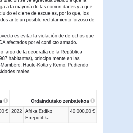
 situación se ve agravada debido a que la
lega a la mayoría de las comunidades y a que
uido el cierre de escuelas, por lo que, los
os ante un posible reclutamiento forzoso de
proyecto es evitar la violación de derechos que
CA afectados por el conflicto armado.
lo largo de la geografía de la República
987 habitantes), principalmente en las
-Mambéré, Haute-Kotto y Kemo. Pudiendo
sidades reales.
ra
Ordaindutako zenbatekoa
00 €
2022
Afrika Erdiko
40.000,00 €
Errepublika