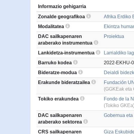
Informazio gehigarria
Zonalde geografikoa
Afrika Erdiko 
Modalitatea
Ekintza humani
DAC sailkapenaren
Proiektua
araberako instrumentua
Lankidetza-instrumentua
Larrialdiko la
Barruko kodea
2022-EKHU-0
Bideratze-modua
Deialdi bidezk
Erakunde bideratzailea
Fundación UN
(GGKEak eta G
Tokiko erakundea
Fondo de la N
(Tokiko GKEa
DAC sailkapenaren
Gobernua eta g
araberako sektorea
CRS sailkapenaren
Giza Eskubid