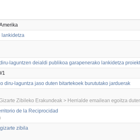
 Amerika
 lankidetza
diru-laguntzen deialdi publikoa garapenerako lankidetza proiek
/1
o diru-laguntza jaso duten bitartekoek burututako jarduerak
izarte Zibileko Erakundeak > Herrialde emailean egoitza dut
itorio de la Reciprocidad
)
izarte zibila