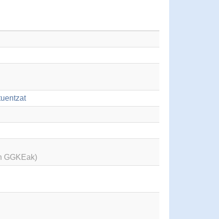
tuentzat
en GGKEak)