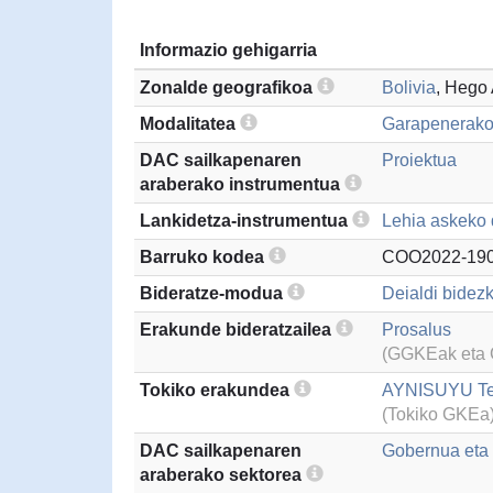
Informazio gehigarria
Zonalde geografikoa
Bolivia
, Hego
Modalitatea
Garapenerako
DAC sailkapenaren
Proiektua
araberako instrumentua
Lankidetza-instrumentua
Lehia askeko 
Barruko kodea
COO2022-190
Bideratze-modua
Deialdi bidezk
Erakunde bideratzailea
Prosalus
(GGKEak eta G
Tokiko erakundea
AYNISUYU Terr
(Tokiko GKEa
DAC sailkapenaren
Gobernua eta g
araberako sektorea