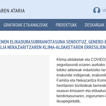
LO
GRAFIKOAK ETA ANALISIAK
PROIEKTUAK
DESKARGAK
ENEN ELIKADURASUBIRANOTASUNA SENDOTUZ, GENERO-E
LIA NEKAZARITZAREN KLIMA-ALDAKETAREN ERRESILIE
Klima-aldaketak eta COVID19
segurtasunik ezaren aurkako 
tokiko aktoreak indartzeko la
erakunde indigenak, erakund
Familia eta Nekazaritza Komu
herritarren bizibideak berresk
osasun-krisiaren eta elikadu
berdintasunaren, ingurumen-
ikuspegietatik.