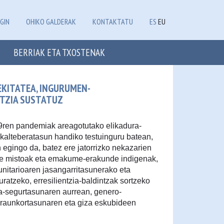
GIN
OHIKO GALDERAK
KONTAKTATU
ES
EU
BERRIAK ETA TXOSTENAK
KITATEA, INGURUMEN-
NTZIA SUSTATUZ
ren pandemiak areagotutako elikadura-
kalteberatasun handiko testuinguru batean,
n egingo da, batez ere jatorrizko nekazarien
e mistoak eta emakume-erakunde indigenak,
nitarioaren jasangarritasunerako eta
uratzeko, erresilientzia-baldintzak sortzeko
ra-segurtasunaren aurrean, genero-
iraunkortasunaren eta giza eskubideen