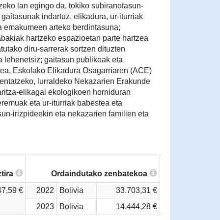
tzeko lan egingo da, tokiko subiranotasun-
 gaitasunak indartuz. elikadura, ur-iturriak
ta emakumeen arteko berdintasuna;
akiak hartzeko espazioetan parte hartzea
utako diru-sarrerak sortzen dituzten
lehenetsiz; gaitasun publikoak eta
zea, Eskolako Elikadura Osagarriaren (ACE)
mentatzeko, lurraldeko Nekazarien Erakunde
tza-elikagai ekologikoen horniduran
 eremuak eta ur-iturriak babestea eta
sun-irizpideekin eta nekazarien familien eta
tira
Ordaindutako zenbatekoa
47,59 €
2022
Bolivia
33.703,31 €
2023
Bolivia
14.444,28 €