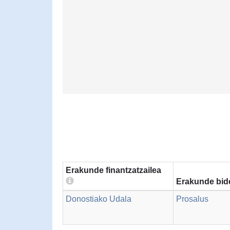
Erakunde finantzatzailea
Erakunde bid
Donostiako Udala
Prosalus