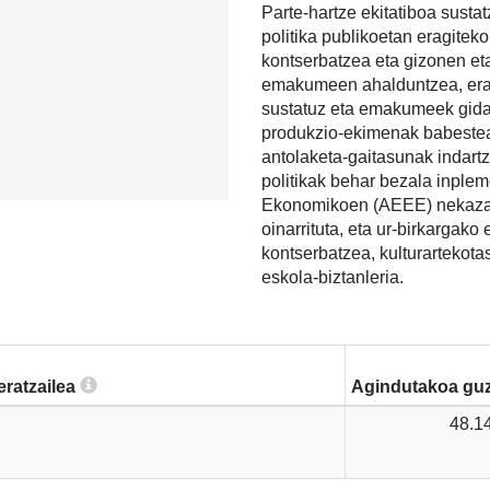
Parte-hartze ekitatiboa susta
politika publikoetan eragiteko
kontserbatzea eta gizonen e
emakumeen ahalduntzea, erab
sustatuz eta emakumeek gidat
produkzio-ekimenak babestea 
antolaketa-gaitasunak indart
politikak behar bezala inple
Ekonomikoen (AEEE) nekazari
oinarrituta, eta ur-birkargako
kontserbatzea, kulturartekota
eskola-biztanleria.
eratzailea
Agindutakoa guz
48.1