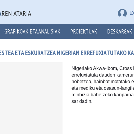
LO
GRAFIKOAK ETA ANALISIAK
PROIEKTUAK
DESKARGAK
ESTEA ETA ESKURATZEA NIGERIAN ERREFUXIATUTAKO 
Nigeriako Akwa-Ibom, Cross R
errefuxiatuta dauden kameru
hobetzea, hainbat motatako ek
eta mediku eta osasun-langil
minbizia bahetzeko kanpaina 
sar dadin.