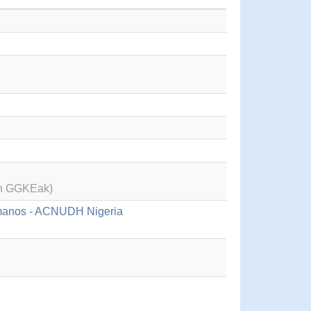
en GGKEak)
umanos - ACNUDH Nigeria