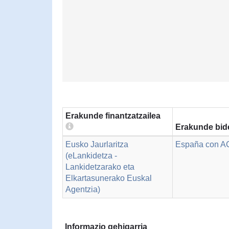
Erakunde finantzatzailea
Erakunde bid
Eusko Jaurlaritza
España con 
(eLankidetza -
Lankidetzarako eta
Elkartasunerako Euskal
Agentzia)
Informazio gehigarria