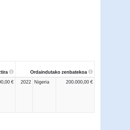
tira
Ordaindutako zenbatekoa
00,00 €
2022
Nigeria
200.000,00 €