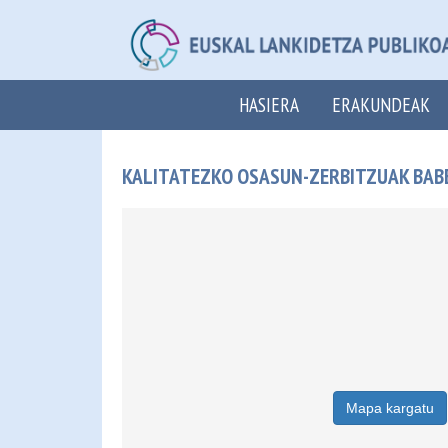
HASIERA
ERAKUNDEAK
KALITATEZKO OSASUN-ZERBITZUAK BAB
Mapa kargatu