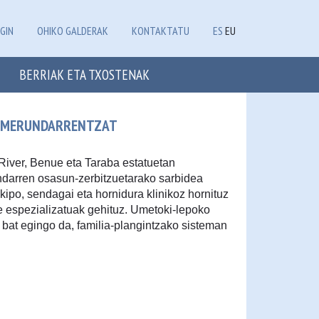
GIN
OHIKO GALDERAK
KONTAKTATU
ES
EU
BERRIAK ETA TXOSTENAK
KAMERUNDARRENTZAT
iver, Benue eta Taraba estatuetan
ndarren osasun-zerbitzuetarako sarbidea
ipo, sendagai eta hornidura klinikoz hornituz
e espezializatuak gehituz. Umetoki-lepoko
bat egingo da, familia-plangintzako sisteman