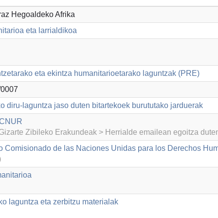
raz Hegoaldeko Afrika
tarioa eta larrialdikoa
ntzetarako eta ekintza humanitarioetarako laguntzak (PRE)
/0007
o diru-laguntza jaso duten bitartekoek burututako jarduerak
 ACNUR
izarte Zibileko Erakundeak > Herrialde emailean egoitza dut
lto Comisionado de las Naciones Unidas para los Derechos H
)
anitarioa
o laguntza eta zerbitzu materialak