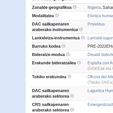
Zonalde geografikoa
Nigeria
, Saha
Modalitatea
Ekintza humani
DAC sailkapenaren
Proiektua
araberako instrumentua
Lankidetza-instrumentua
Larrialdi-lagu
Barruko kodea
PRE-2022EH
Bideratze-modua
Deialdi bidezk
Erakunde bideratzailea
España con
(GGKEak eta G
Tokiko erakundea
Oficina del A
(Tokiko GKEa
DAC sailkapenaren
Laguntza Hum
araberako sektorea
CRS sailkapenaren
Emergentziazk
araberako sektorea