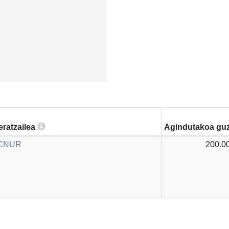
eratzailea
Agindutakoa guz
ACNUR
200.0