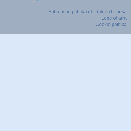
Pribatasun politika eta datuen babesa
Lege oharra
Cookie politika