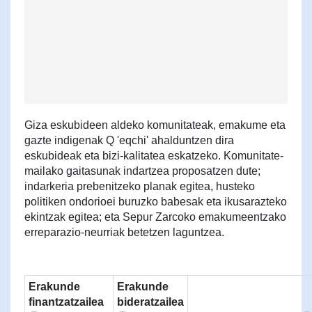
Giza eskubideen aldeko komunitateak, emakume eta
gazte indigenak Q 'eqchi' ahalduntzen dira
eskubideak eta bizi-kalitatea eskatzeko. Komunitate-
mailako gaitasunak indartzea proposatzen dute;
indarkeria prebenitzeko planak egitea, husteko
politiken ondorioei buruzko babesak eta ikusarazteko
ekintzak egitea; eta Sepur Zarcoko emakumeentzako
erreparazio-neurriak betetzen laguntzea.
Erakunde
Erakunde
finantzatzailea
bideratzailea