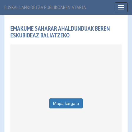
EUSKAL LANKIDETZA PUBLIKOAREN ATARIA
Toggl
naviga
EMAKUME SAHARAR AHALDUNDUAK BEREN
ESKUBIDEAZ BALIATZEKO
Mapa kargatu