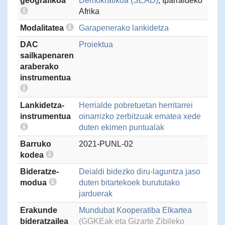
geografikoa
Demokratikoa (SEAD)
, Iparraldeko
Afrika
Modalitatea
Garapenerako lankidetza
DAC
Proiektua
sailkapenaren
araberako
instrumentua
Lankidetza-
Herrialde pobretuetan herritarrei
instrumentua
oinarrizko zerbitzuak ematea xede
duten ekimen puntualak
Barruko
2021-PUNL-02
kodea
Bideratze-
Deialdi bidezko diru-laguntza jaso
modua
duten bitartekoek burututako
jarduerak
Erakunde
Mundubat Kooperatiba Elkartea
bideratzailea
(GGKEak eta Gizarte Zibileko