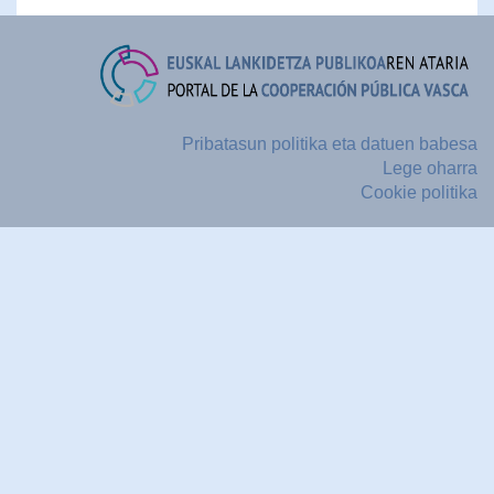
Pribatasun politika eta datuen babesa
Lege oharra
Cookie politika