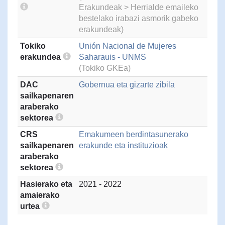
Erakundeak > Herrialde emaileko
bestelako irabazi asmorik gabeko
erakundeak)
Tokiko
Unión Nacional de Mujeres
erakundea
Saharauis - UNMS
(Tokiko GKEa)
DAC
Gobernua eta gizarte zibila
sailkapenaren
araberako
sektorea
CRS
Emakumeen berdintasunerako
sailkapenaren
erakunde eta instituzioak
araberako
sektorea
Hasierako eta
2021 - 2022
amaierako
urtea