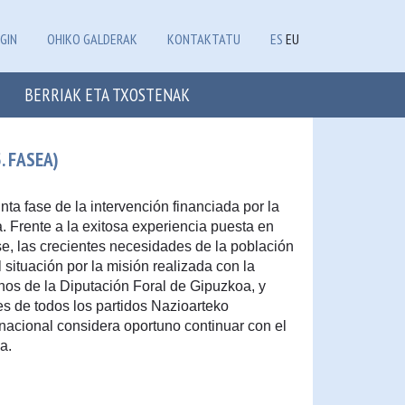
GIN
OHIKO GALDERAK
KONTAKTATU
ES
EU
BERRIAK ETA TXOSTENAK
. FASEA)
nta fase de la intervención financiada por la
. Frente a la exitosa experiencia puesta en
se, las crecientes necesidades de la población
 situación por la misión realizada con la
s de la Diputación Foral de Gipuzkoa, y
s de todos los partidos Nazioarteko
nacional considera oportuno continuar con el
a.