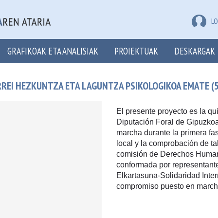
LO
GRAFIKOAK ETA ANALISIAK
PROIEKTUAK
DESKARGAK
REI HEZKUNTZA ETA LAGUNTZA PSIKOLOGIKOA EMATE (5
El presente proyecto es la qui
Diputación Foral de Gipuzkoa
marcha durante la primera fa
local y la comprobación de tal
comisión de Derechos Humano
conformada por representante
Elkartasuna-Solidaridad Inter
compromiso puesto en march