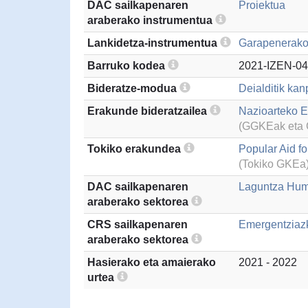
DAC sailkapenaren
Proiektua
araberako instrumentua
Lankidetza-instrumentua
Garapenerako 
Barruko kodea
2021-IZEN-04
Bideratze-modua
Deialditik kan
Erakunde bideratzailea
Nazioarteko El
(GGKEak eta G
Tokiko erakundea
Popular Aid f
(Tokiko GKEa
DAC sailkapenaren
Laguntza Hum
araberako sektorea
CRS sailkapenaren
Emergentziazk
araberako sektorea
Hasierako eta amaierako
2021 - 2022
urtea