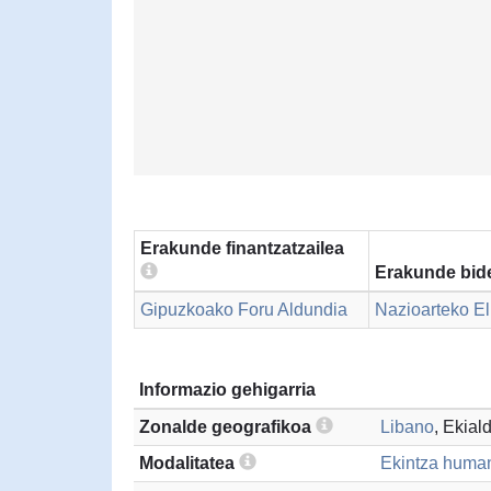
Erakunde finantzatzailea
Erakunde bide
Gipuzkoako Foru Aldundia
Nazioarteko El
Informazio gehigarria
Zonalde geografikoa
Libano
, Ekial
Modalitatea
Ekintza humani