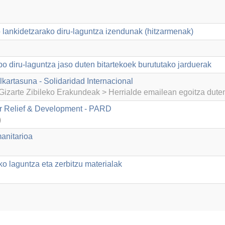
lankidetzarako diru-laguntza izendunak (hitzarmenak)
po diru-laguntza jaso duten bitartekoek burututako jarduerak
kartasuna - Solidaridad Internacional
izarte Zibileko Erakundeak > Herrialde emailean egoitza dut
or Relief & Development - PARD
)
anitarioa
o laguntza eta zerbitzu materialak