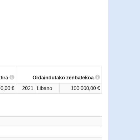
tira
Ordaindutako zenbatekoa
0,00 €
2021
Libano
100.000,00 €