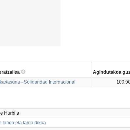
ratzailea
Agindutakoa guz
kartasuna - Solidaridad Internacional
100.00
de Hurbila
tarioa eta larrialdikoa