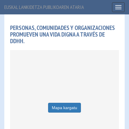
EUSKAL LANKIDETZA PUBLIKOAREN ATARIA
Toggl
naviga
PERSONAS, COMUNIDADES Y ORGANIZACIONES
PROMUEVEN UNA VIDA DIGNA A TRAVÉS DE
DDHH.
Mapa kargatu