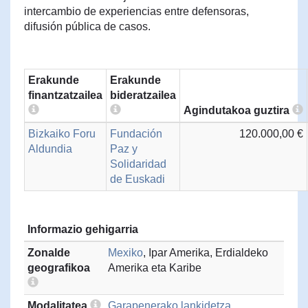
intercambio de experiencias entre defensoras,
difusión pública de casos.
Erakunde
Erakunde
finantzatzailea
bideratzailea
Agindutakoa guztira
Bizkaiko Foru
Fundación
120.000,00 €
Aldundia
Paz y
Solidaridad
de Euskadi
Informazio gehigarria
Zonalde
Mexiko
, Ipar Amerika, Erdialdeko
geografikoa
Amerika eta Karibe
Modalitatea
Garapenerako lankidetza