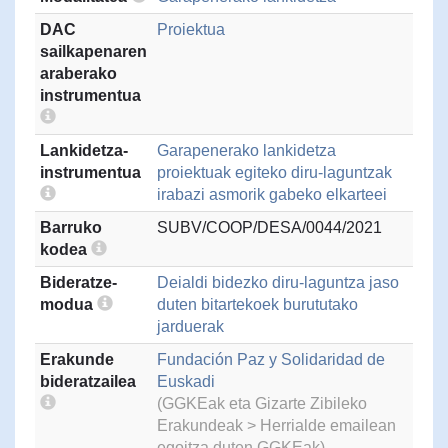
DAC
Proiektua
sailkapenaren
araberako
instrumentua
Lankidetza-
Garapenerako lankidetza
instrumentua
proiektuak egiteko diru-laguntzak
irabazi asmorik gabeko elkarteei
Barruko
SUBV/COOP/DESA/0044/2021
kodea
Bideratze-
Deialdi bidezko diru-laguntza jaso
modua
duten bitartekoek burututako
jarduerak
Erakunde
Fundación Paz y Solidaridad de
bideratzailea
Euskadi
(GGKEak eta Gizarte Zibileko
Erakundeak > Herrialde emailean
egoitza duten GGKEak)