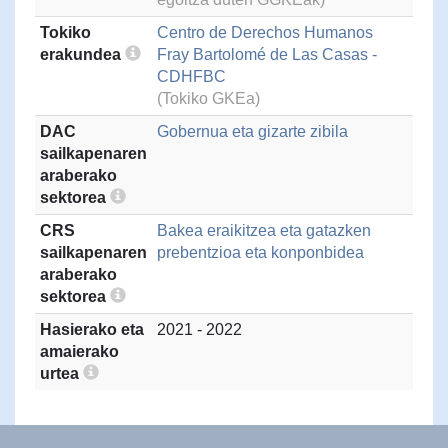
Tokiko
Centro de Derechos Humanos
erakundea
Fray Bartolomé de Las Casas -
CDHFBC
(Tokiko GKEa)
DAC
Gobernua eta gizarte zibila
sailkapenaren
araberako
sektorea
CRS
Bakea eraikitzea eta gatazken
sailkapenaren
prebentzioa eta konponbidea
araberako
sektorea
Hasierako eta
2021 - 2022
amaierako
urtea