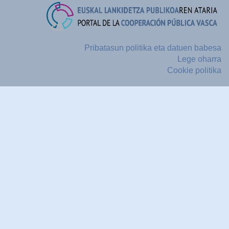
Pribatasun politika eta datuen babesa
Lege oharra
Cookie politika