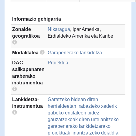
Informazio gehigarria
Zonalde
Nikaragua
, Ipar Amerika,
geografikoa
Erdialdeko Amerika eta Karibe
Modalitatea
Garapenerako lankidetza
DAC
Proiektua
sailkapenaren
araberako
instrumentua
Lankidetza-
Garatzeko bidean diren
instrumentua
herrialdeetan irabazteko xederik
gabeko entitateen bidez
gauzatzekoak diren urte anitzeko
garapenerako lankidetzarako
proiektuak finantzatzeko deialdia