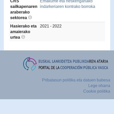
CRS
Emakume eta neskenganako
sailkapenaren
indarkeriaren kontrako borroka
araberako
sektorea
Hasierako eta
2021 - 2022
amaierako
urtea
Pribatasun politika eta datuen babesa
Lege oharra
Cookie politika