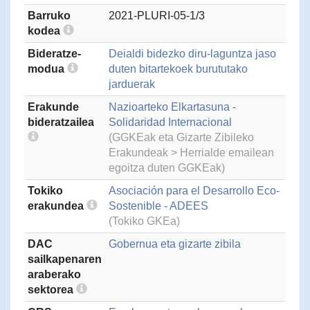
Barruko
2021-PLURI-05-1/3
kodea
Bideratze-
Deialdi bidezko diru-laguntza jaso
modua
duten bitartekoek burututako
jarduerak
Erakunde
Nazioarteko Elkartasuna -
bideratzailea
Solidaridad Internacional
(GGKEak eta Gizarte Zibileko
Erakundeak > Herrialde emailean
egoitza duten GGKEak)
Tokiko
Asociación para el Desarrollo Eco-
erakundea
Sostenible - ADEES
(Tokiko GKEa)
DAC
Gobernua eta gizarte zibila
sailkapenaren
araberako
sektorea