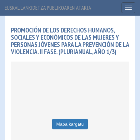
EUSKAL LANKIDETZA PUBLIKOAREN ATARIA
Toggl
naviga
PROMOCIÓN DE LOS DERECHOS HUMANOS,
SOCIALES Y ECONÓMICOS DE LAS MUJERES Y
PERSONAS JÓVENES PARA LA PREVENCIÓN DE LA
VIOLENCIA. II FASE. (PLURIANUAL, AÑO 1/3)
Mapa kargatu