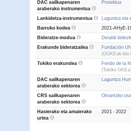
DAC sailkapenaren
Proiektua
araberako instrumentua
Lankidetza-instrumentua
Laguntza eta 
Barruko kodea
2021-AHyE-1
Bideratze-modua
Deialdi bidezk
Erakunde bideratzailea
Fundación UN
(GGKEak eta G
Tokiko erakundea
Fondo de la N
(Tokiko GKEa
DAC sailkapenaren
Laguntza Hum
araberako sektorea
CRS sailkapenaren
Oinarrizko os
araberako sektorea
Hasierako eta amaierako
2021 - 2022
urtea