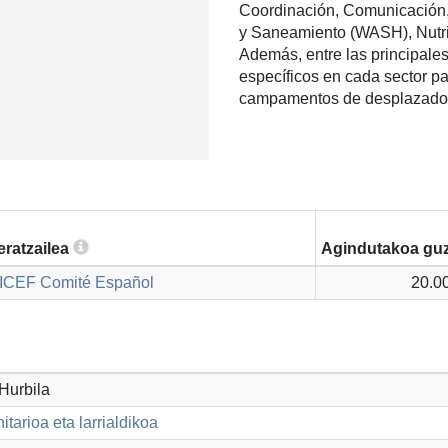
Coordinación, Comunicación, 
y Saneamiento (WASH), Nutric
Además, entre las principale
específicos en cada sector pa
campamentos de desplazados 
eratzailea
Agindutakoa guz
ICEF Comité Español
20.0
 Hurbila
tarioa eta larrialdikoa