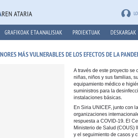
LO
GRAFIKOAK ETA ANALISIAK
PROIEKTUAK
DESKARGAK
ENORES MÁS VULNERABLES DE LOS EFECTOS DE LA PANDEM
A través de este proyecto se c
niñas, niños y sus familias, s
equipamiento médico e higién
suministros para la desinfecc
instalaciones básicas.
En Siria UNICEF, junto con l
organizaciones internacional
respuesta a COVID-19. El Ce
Ministerio de Salud (COUS) l
y el seguimiento de casos y c