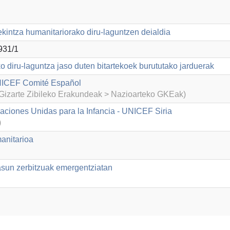
ekintza humanitariorako diru-laguntzen deialdia
931/1
o diru-laguntza jaso duten bitartekoek burututako jarduerak
ICEF Comité Español
izarte Zibileko Erakundeak > Nazioarteko GKEak)
aciones Unidas para la Infancia - UNICEF Siria
)
anitarioa
asun zerbitzuak emergentziatan