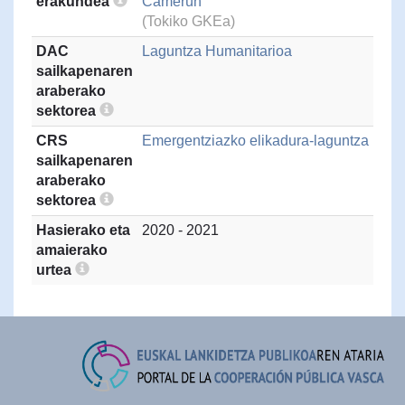
erakundea
Camerún
(Tokiko GKEa)
DAC
Laguntza Humanitarioa
sailkapenaren
araberako
sektorea
CRS
Emergentziazko elikadura-laguntza
sailkapenaren
araberako
sektorea
Hasierako eta
2020 - 2021
amaierako
urtea