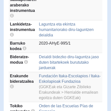
araberako
instrumentua
Lankidetza-
Laguntza eta ekintza
instrumentua
humanitariorako diru-laguntzen
deialdia
Barruko
2020-AHyE-995/1
kodea
Bideratze-
Deialdi bidezko diru-laguntza jaso
modua
duten bitartekoek burututako
jarduerak
Erakunde
Fundación Itaka-Escolapios / Itaka-
bideratzailea
Eskolapioak Fundazioa
(GGKEak eta Gizarte Zibileko
Erakundeak > Herrialde emailean
egoitza duten GGKEak)
Tokiko
Orden de las Escuelas Pías de