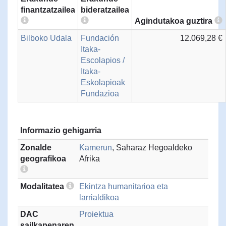
finantzatzailea
bideratzailea
Agindutakoa guztira
Bilboko Udala
Fundación
12.069,28 €
Itaka-
Escolapios /
Itaka-
Eskolapioak
Fundazioa
Informazio gehigarria
Zonalde
Kamerun
, Saharaz Hegoaldeko
geografikoa
Afrika
Modalitatea
Ekintza humanitarioa eta
larrialdikoa
DAC
Proiektua
sailkapenaren