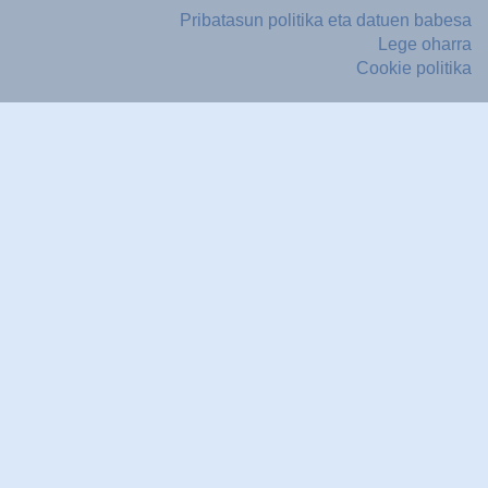
Pribatasun politika eta datuen babesa
Lege oharra
Cookie politika