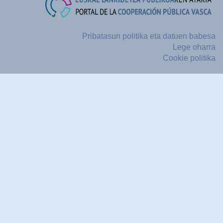
Pribatasun politika eta datuen babesa
Lege oharra
Cookie politika