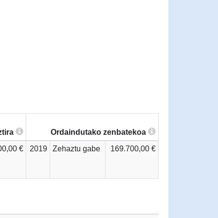
tira
Ordaindutako zenbatekoa
00,00 €
2019
Zehaztu gabe
169.700,00 €