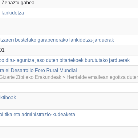
, Zehaztu gabea
 lankidetza
itzaren bestelako garapenerako lankidetza-jarduerak
01
po diru-laguntza jaso duten bitartekoek burututako jarduerak
ra el Desarrollo Foro Rural Mundial
izarte Zibileko Erakundeak > Herrialde emailean egoitza dut
ktiboak
litika eta administrazio-kudeaketa