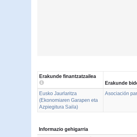
Erakunde finantzatzailea
Erakunde bid
Eusko Jaurlaritza
Asociación par
(Ekonomiaren Garapen eta
Azpiegitura Saila)
Informazio gehigarria