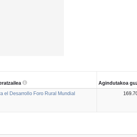
eratzailea
Agindutakoa guz
a el Desarrollo Foro Rural Mundial
169.7