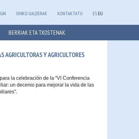
GIN
OHIKO GALDERAK
KONTAKTATU
ES
EU
BERRIAK ETA TXOSTENAK
LAS AGRICULTORAS Y AGRICULTORES
para la celebración de la “VI Conferencia
liar: un decenio para mejorar la vida de las
iliares”.