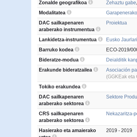
Zonalde geografikoa
Zehaztu gabe
Modalitatea
Garapenerako
DAC sailkapenaren
Proiektua
araberako instrumentua
Lankidetza-instrumentua
Eusko Jaurlar
Barruko kodea
ECO-2019/00
Bideratze-modua
Deialditik kan
Erakunde bideratzailea
Asociación pa
(GGKEak eta G
Tokiko erakundea
DAC sailkapenaren
Sektore Produ
araberako sektorea
CRS sailkapenaren
Nekazaritza-po
araberako sektorea
Hasierako eta amaierako
2019 - 2019