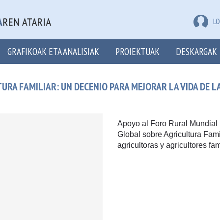
LO
GRAFIKOAK ETA ANALISIAK
PROIEKTUAK
DESKARGAK
URA FAMILIAR: UN DECENIO PARA MEJORAR LA VIDA DE 
Apoyo al Foro Rural Mundial 
Global sobre Agricultura Fami
agricultoras y agricultores fam