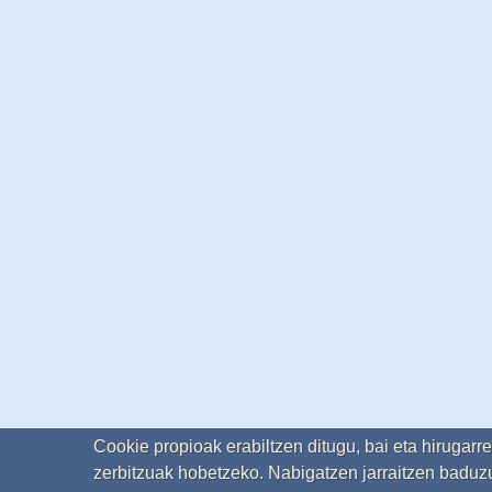
Cookie propioak erabiltzen ditugu, bai eta hirugarr
zerbitzuak hobetzeko. Nabigatzen jarraitzen baduzu