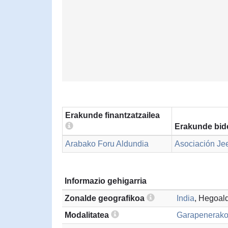
Erakunde finantzatzailea
Erakunde bid
Arabako Foru Aldundia
Asociación Je
Informazio gehigarria
Zonalde geografikoa
India
, Hegoal
Modalitatea
Garapenerako