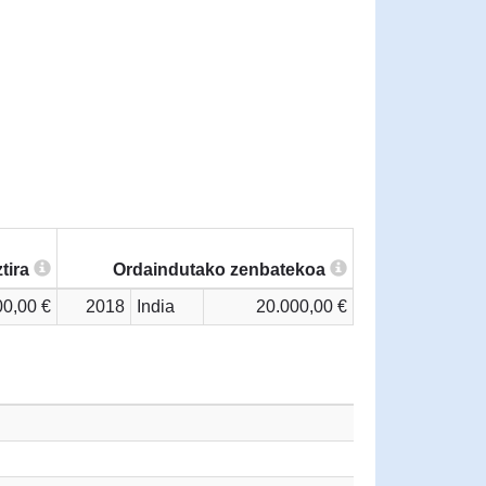
tira
Ordaindutako zenbatekoa
00,00 €
2018
India
20.000,00 €