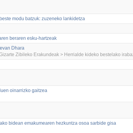
beste modu batzuk: zuzeneko lankidetza
aren beraren esku-hartzeak
eevan Dhara
izarte Zibileko Erakundeak > Herrialde kideko bestelako irab
duen oinarrizko gaitzea
rako bidean emakumearen hezkuntza osoa sarbide gisa