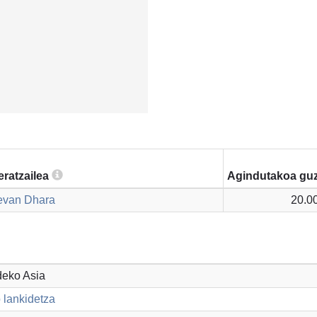
eratzailea
Agindutakoa guz
evan Dhara
20.0
deko Asia
 lankidetza