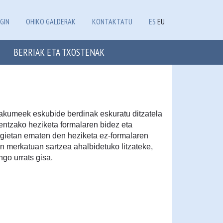
GIN
OHIKO GALDERAK
KONTAKTATU
ES
EU
BERRIAK ETA TXOSTENAK
akumeek eskubide berdinak eskuratu ditzatela
entzako heziketa formalaren bidez eta
ietan ematen den heziketa ez-formalaren
n merkatuan sartzea ahalbidetuko litzateke,
go urrats gisa.