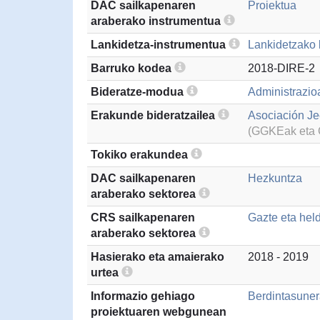
DAC sailkapenaren
Proiektua
araberako instrumentua
Lankidetza-instrumentua
Lankidetzako 
Barruko kodea
2018-DIRE-2
Bideratze-modua
Administrazio
Erakunde bideratzailea
Asociación J
(GGKEak eta G
Tokiko erakundea
DAC sailkapenaren
Hezkuntza
araberako sektorea
CRS sailkapenaren
Gazte eta hel
araberako sektorea
Hasierako eta amaierako
2018 - 2019
urtea
Informazio gehiago
Berdintasune
proiektuaren webgunean