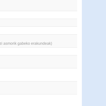
azi asmorik gabeko erakundeak)