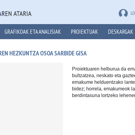
LO
GRAFIKOAK ETA ANALISIAK
PROIEKTUAK
DESKARGAK
EN HEZKUNTZA OSOA SARBIDE GISA
Proiektuaren helburua da em
bultzatzea, neskato eta gazte
emakume helduentzako lanteg
bidez; horrela, emakumeok la
berdintasuna lortzeko lehenen