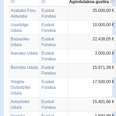
Agindutakoa guztira
Arabako Foru
Euskal
35.000,00 €
Aldundia
Fondoa
Usurbilgo
Euskal
10.000,00 €
Udala
Fondoa
Basauriko
Euskal
22.438,05 €
Udala
Fondoa
Ibarrako Udala
Euskal
3.000,00 €
Fondoa
Berrizko Udala
Euskal
15.971,39 €
Fondoa
Alegría-
Euskal
17.500,00 €
Dulantziko
Fondoa
Udala
Amurrioko
Euskal
15.401,66 €
Udala
Fondoa
Gernika-
Euskal
1.593,98 €