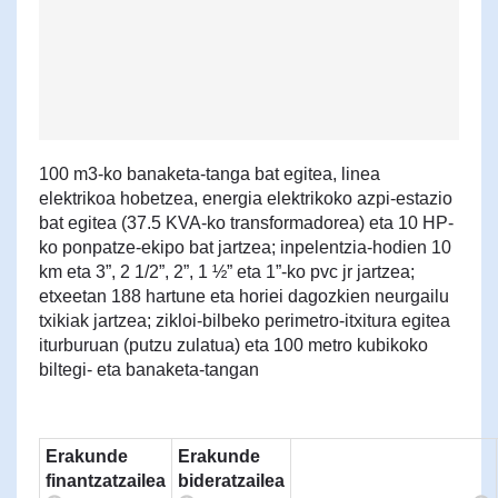
100 m3-ko banaketa-tanga bat egitea, linea
elektrikoa hobetzea, energia elektrikoko azpi-estazio
bat egitea (37.5 KVA-ko transformadorea) eta 10 HP-
ko ponpatze-ekipo bat jartzea; inpelentzia-hodien 10
km eta 3”, 2 1/2”, 2”, 1 ½” eta 1”-ko pvc jr jartzea;
etxeetan 188 hartune eta horiei dagozkien neurgailu
txikiak jartzea; zikloi-bilbeko perimetro-itxitura egitea
iturburuan (putzu zulatua) eta 100 metro kubikoko
biltegi- eta banaketa-tangan
Erakunde
Erakunde
finantzatzailea
bideratzailea