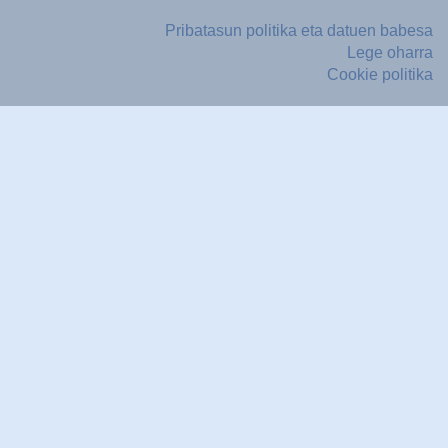
Pribatasun politika eta datuen babesa
Lege oharra
Cookie politika