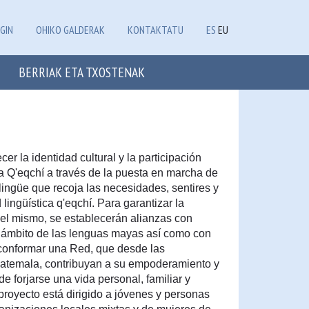
GIN
OHIKO GALDERAK
KONTAKTATU
ES
EU
BERRIAK ETA TXOSTENAK
cer la identidad cultural y la participación
a Q'eqchí a través de la puesta en marcha de
ingüe que recoja las necesidades, sentires y
lingüística q'eqchí. Para garantizar la
del mismo, se establecerán alianzas con
el ámbito de las lenguas mayas así como con
 conformar una Red, que desde las
atemala, contribuyan a su empoderamiento y
e forjarse una vida personal, familiar y
proyecto está dirigido a jóvenes y personas