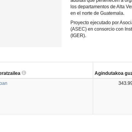
adultas que pertenecen a org
los departamentos de Alta Ve
en el norte de Guatemala.
Proyecto ejecutado por Asoci
(ASEC) en consorcio con Ins
(IGER).
eratzailea
Agindutakoa guz
boan
343.9