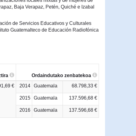
anizaciones locales mixtas y de mujeres de
rapaz, Baja Verapaz, Petén, Quiché e Izabal
ación de Servicios Educativos y Culturales
tituto Guatemalteco de Educación Radiofónica
tira
Ordaindutako zenbatekoa
91,69 €
2014
Guatemala
68.798,33 €
2015
Guatemala
137.596,68 €
2016
Guatemala
137.596,68 €