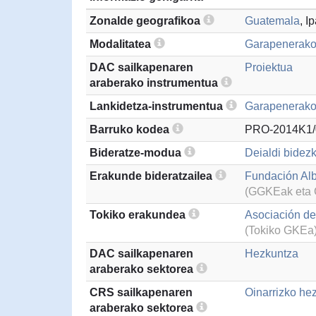
Zonalde geografikoa
Guatemala
, I
Modalitatea
Garapenerako
DAC sailkapenaren
Proiektua
araberako instrumentua
Lankidetza-instrumentua
Garapenerako 
Barruko kodea
PRO-2014K1/
Bideratze-modua
Deialdi bidezk
Erakunde bideratzailea
Fundación Al
(GGKEak eta G
Tokiko erakundea
Asociación de
(Tokiko GKEa
DAC sailkapenaren
Hezkuntza
araberako sektorea
CRS sailkapenaren
Oinarrizko he
araberako sektorea