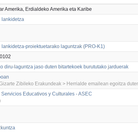
par Amerika, Erdialdeko Amerika eta Karibe
 lankidetza
lankidetza-proiektuetarako laguntzak (PRO-K1)
0102
o diru-laguntza jaso duten bitartekoek burututako jarduerak
boan
izarte Zibileko Erakundeak > Herrialde emailean egoitza dut
 Servicios Educativos y Culturales - ASEC
)
zkuntza