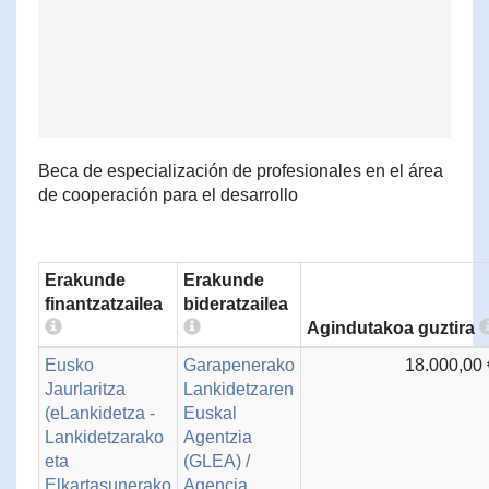
Beca de especialización de profesionales en el área
de cooperación para el desarrollo
Erakunde
Erakunde
finantzatzailea
bideratzailea
Agindutakoa guztira
Eusko
Garapenerako
18.000,00 
Jaurlaritza
Lankidetzaren
(eLankidetza -
Euskal
Lankidetzarako
Agentzia
eta
(GLEA) /
Elkartasunerako
Agencia