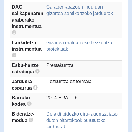
DAC
Garapen-arazoen inguruan
sailkapenaren
gizartea sentikortzeko jarduerak
araberako
instrumentua
Lankidetza-
Gizartea eraldatzeko hezkuntza
instrumentua
proiektuak
Esku-hartze
Prestakuntza
estrategia
Jarduera-
Hezkuntza ez formala
esparrua
Barruko
2014-ERAL-16
kodea
Bideratze-
Deialdi bidezko diru-laguntza jaso
modua
duten bitartekoek burututako
jarduerak