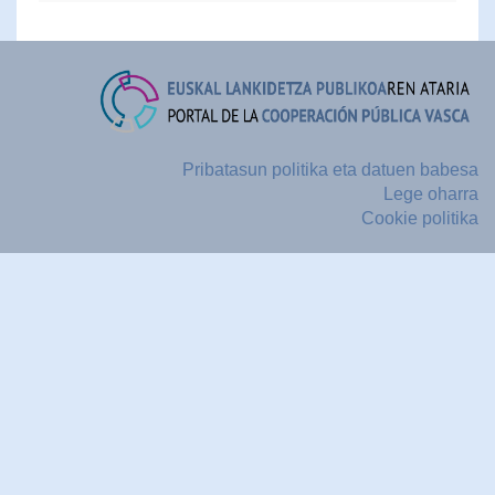
Pribatasun politika eta datuen babesa
Lege oharra
Cookie politika