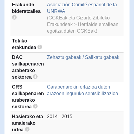
Erakunde
Asociación Comité español de la
bideratzailea
UNRWA
(GGKEak eta Gizarte Zibileko
Erakundeak > Herrialde emailean
egoitza duten GGKEak)
Tokiko
erakundea
DAC
Zehaztu gabeak / Sailkatu gabeak
sailkapenaren
araberako
sektorea
CRS
Garapenarekin erlazioa duten
sailkapenaren
arazoen inguruko sentsibilizazioa
araberako
sektorea
Hasierako eta
2014 - 2015
amaierako
urtea