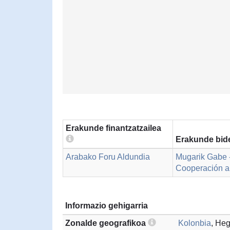
Erakunde finantzatzailea
Erakunde bide
Arabako Foru Aldundia
Mugarik Gabe 
Cooperación al
Informazio gehigarria
Zonalde geografikoa
Kolonbia
, He