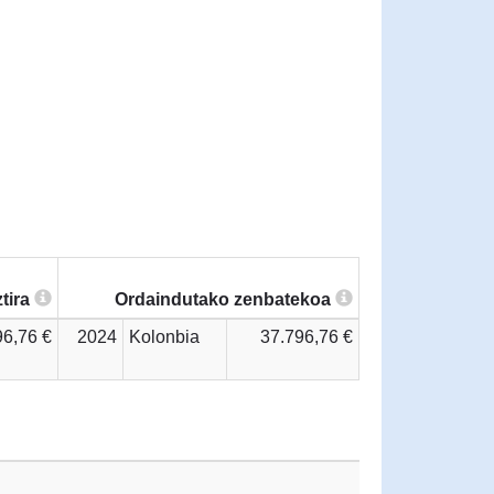
tira
Ordaindutako zenbatekoa
96,76 €
2024
Kolonbia
37.796,76 €