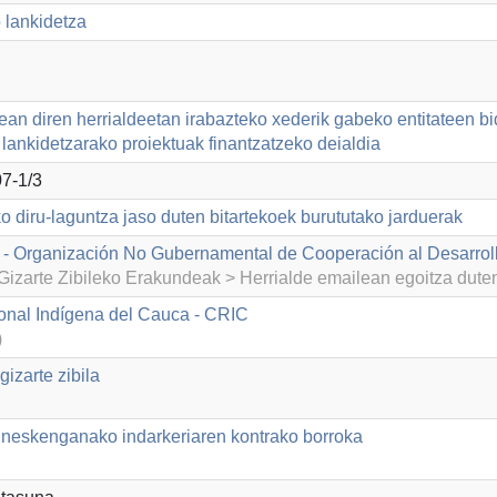
 lankidetza
ean diren herrialdeetan irabazteko xederik gabeko entitateen b
lankidetzarako proiektuak finantzatzeko deialdia
7-1/3
o diru-laguntza jaso duten bitartekoek burututako jarduerak
- Organización No Gubernamental de Cooperación al Desarrol
izarte Zibileko Erakundeak > Herrialde emailean egoitza dut
nal Indígena del Cauca - CRIC
)
izarte zibila
neskenganako indarkeriaren kontrako borroka