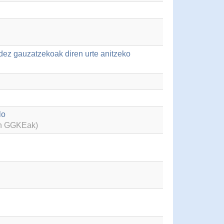
idez gauzatzekoak diren urte anitzeko
lo
en GGKEak)