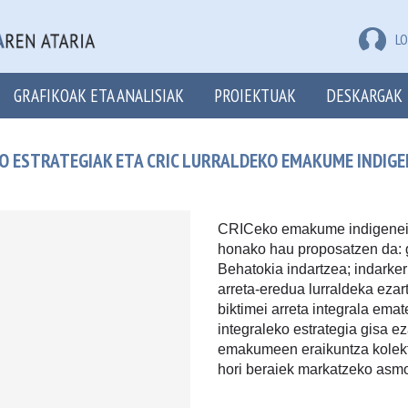
LO
GRAFIKOAK ETA ANALISIAK
PROIEKTUAK
DESKARGAK
 ESTRATEGIAK ETA CRIC LURRALDEKO EMAKUME INDIG
CRICeko emakume indigenei 
honako hau proposatzen da: g
Behatokia indartzea; indarke
arreta-eredua lurraldeka ezar
biktimei arreta integrala ema
integraleko estrategia gisa e
emakumeen eraikuntza kolekti
hori beraiek markatzeko asm