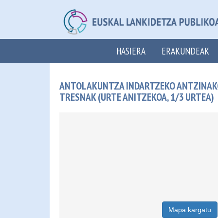
HASIERA
ERAKUNDEAK
ANTOLAKUNTZA INDARTZEKO ANTZINAKO
TRESNAK (URTE ANITZEKOA, 1/3 URTEA)
Mapa kargatu