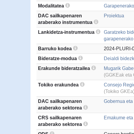
Modalitatea
Garapenerako
DAC sailkapenaren
Proiektua
araberako instrumentua
Lankidetza-instrumentua
Garatzeko bid
garapenerako 
Barruko kodea
2024-PLURI-0
Bideratze-modua
Deialdi bidezk
Erakunde bideratzailea
Mugarik Gabe 
(GGKEak eta G
Tokiko erakundea
Consejo Regio
(Tokiko GKEa
DAC sailkapenaren
Gobernua eta g
araberako sektorea
CRS sailkapenaren
Emakume eta 
araberako sektorea