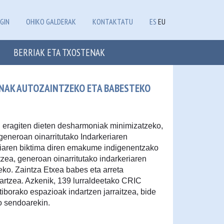
GIN
OHIKO GALDERAK
KONTAKTATU
ES
EU
BERRIAK ETA TXOSTENAK
ENAK AUTOZAINTZEKO ETA BABESTEKO
eragiten dieten desharmoniak minimizatzeko,
eneroan oinarritutako Indarkeriaren
riaren biktima diren emakume indigenentzako
tzea, generoan oinarritutako indarkeriaren
teko. Zaintza Etxea babes eta arreta
zartzea. Azkenik, 139 lurraldeetako CRIC
borako espazioak indartzen jarraitzea, bide
o sendoarekin.