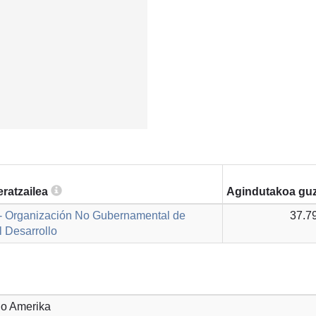
ratzailea
Agindutakoa guz
- Organización No Gubernamental de
37.7
 Desarrollo
go Amerika