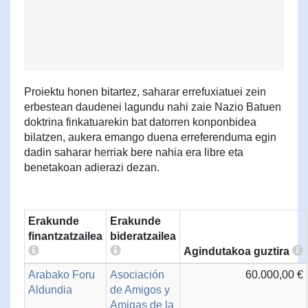
Proiektu honen bitartez, saharar errefuxiatuei zein
erbestean daudenei lagundu nahi zaie Nazio Batuen
doktrina finkatuarekin bat datorren konponbidea
bilatzen, aukera emango duena erreferenduma egin
dadin saharar herriak bere nahia era libre eta
benetakoan adierazi dezan.
Erakunde
Erakunde
finantzatzailea
bideratzailea
Agindutakoa guztira
Arabako Foru
Asociación
60.000,00 €
Aldundia
de Amigos y
Amigas de la