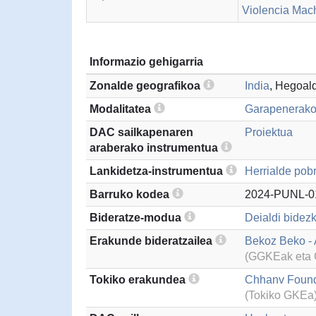
Violencia Mach
Informazio gehigarria
Zonalde geografikoa
India
, Hegoal
Modalitatea
Garapenerako
DAC sailkapenaren
Proiektua
araberako instrumentua
Lankidetza-instrumentua
Herrialde pobr
Barruko kodea
2024-PUNL-0
Bideratze-modua
Deialdi bidezk
Erakunde bideratzailea
Bekoz Beko - 
(GGKEak eta G
Tokiko erakundea
Chhanv Found
(Tokiko GKEa