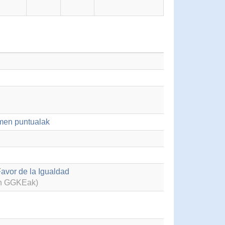
imen puntualak
avor de la Igualdad
en GGKEak)