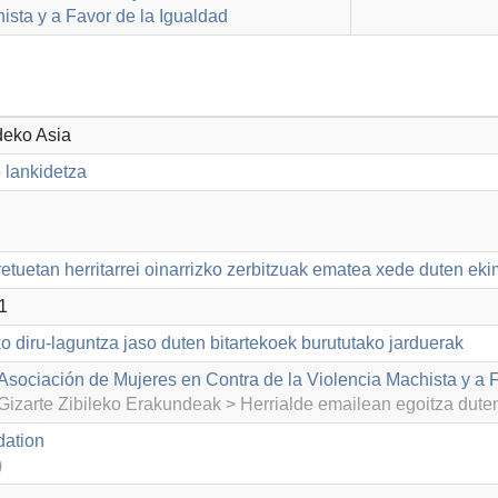
ista y a Favor de la Igualdad
deko Asia
 lankidetza
etuetan herritarrei oinarrizko zerbitzuak ematea xede duten ek
1
o diru-laguntza jaso duten bitartekoek burututako jarduerak
Asociación de Mujeres en Contra de la Violencia Machista y a F
izarte Zibileko Erakundeak > Herrialde emailean egoitza dut
ation
)