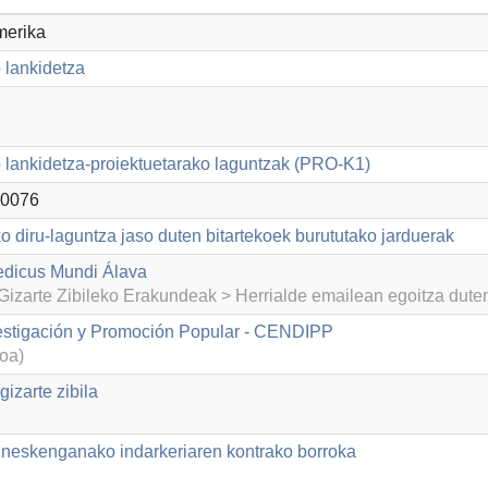
merika
 lankidetza
lankidetza-proiektuetarako laguntzak (PRO-K1)
0076
o diru-laguntza jaso duten bitartekoek burututako jarduerak
edicus Mundi Álava
izarte Zibileko Erakundeak > Herrialde emailean egoitza dut
estigación y Promoción Popular - CENDIPP
koa)
izarte zibila
neskenganako indarkeriaren kontrako borroka