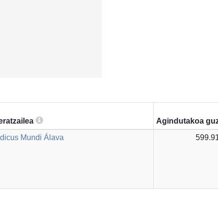
eratzailea
Agindutakoa guz
dicus Mundi Álava
599.9