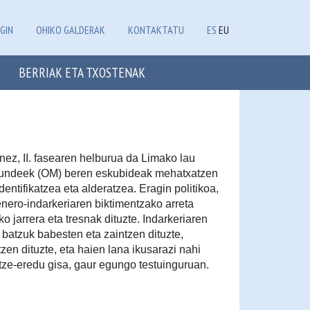
GIN
OHIKO GALDERAK
KONTAKTATU
ES
EU
BERRIAK ETA TXOSTENAK
ez, II. fasearen helburua da Limako lau
undeek (OM) beren eskubideak mehatxatzen
entifikatzea eta alderatzea. Eragin politikoa,
enero-indarkeriaren biktimentzako arreta
o jarrera eta tresnak dituzte. Indarkeriaren
batzuk babesten eta zaintzen dituzte,
en dituzte, eta haien lana ikusarazi nahi
tze-eredu gisa, gaur egungo testuinguruan.