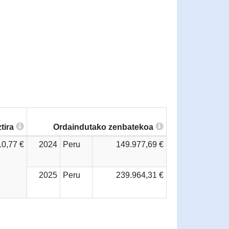
tira
Ordaindutako zenbatekoa
10,77 €
2024
Peru
149.977,69 €
2025
Peru
239.964,31 €