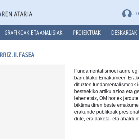
LO
GRAFIKOAK ETA ANALISIAK
PROIEKTUAK
DESKARGAK
IZ. II. FASEA
Fundamentalismoei aurre egin
barrutitako Emakumeen Erak
dituzten fundamentalismoak id
besteekiko artikulazioa eta g
lehenetsiz, OM horiek jardutek
biktima diren beste emakume 
erakunde publikoak presionatz
dute, eraldaketa- eta ahaldun