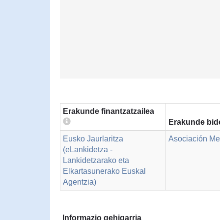
Erakunde finantzatzailea
Erakunde bid
Eusko Jaurlaritza
Asociación Me
(eLankidetza -
Lankidetzarako eta
Elkartasunerako Euskal
Agentzia)
Informazio gehigarria