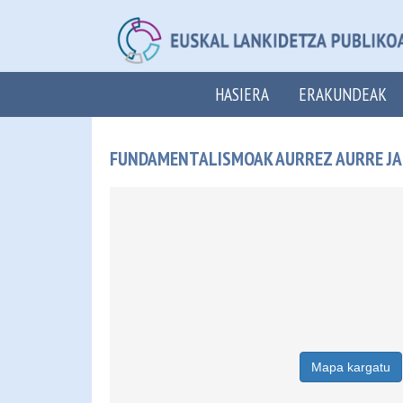
HASIERA
ERAKUNDEAK
FUNDAMENTALISMOAK AURREZ AURRE JARR
Mapa kargatu