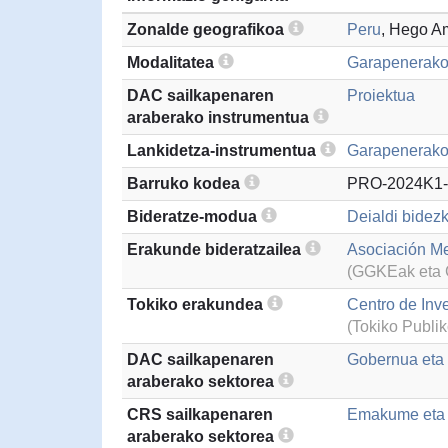
Zonalde geografikoa
Peru
, Hego A
Modalitatea
Garapenerako
DAC sailkapenaren
Proiektua
araberako instrumentua
Lankidetza-instrumentua
Garapenerako 
Barruko kodea
PRO-2024K1-
Bideratze-modua
Deialdi bidezk
Erakunde bideratzailea
Asociación M
(GGKEak eta G
Tokiko erakundea
Centro de Inv
(Tokiko Publi
DAC sailkapenaren
Gobernua eta g
araberako sektorea
CRS sailkapenaren
Emakume eta 
araberako sektorea