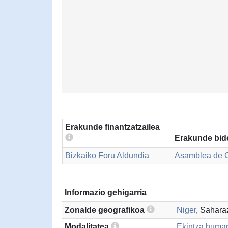
Erakunde finantzatzailea
Erakunde bid
Bizkaiko Foru Aldundia
Asamblea de C
Informazio gehigarria
Zonalde geografikoa
Niger
, Sahara
Modalitatea
Ekintza humani