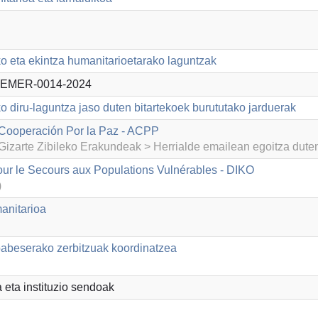
ko eta ekintza humanitarioetarako laguntzak
EMER-0014-2024
o diru-laguntza jaso duten bitartekoek burututako jarduerak
Cooperación Por la Paz - ACPP
izarte Zibileko Erakundeak > Herrialde emailean egoitza dut
our le Secours aux Populations Vulnérables - DIKO
)
anitarioa
abeserako zerbitzuak koordinatzea
a eta instituzio sendoak