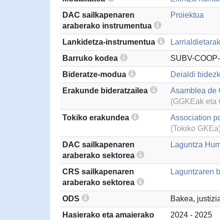
DAC sailkapenaren
Proiektua
araberako instrumentua
Lankidetza-instrumentua
Larrialdietara
Barruko kodea
SUBV-COOP-
Bideratze-modua
Deialdi bidezk
Erakunde bideratzailea
Asamblea de 
(GGKEak eta G
Tokiko erakundea
Association p
(Tokiko GKEa
DAC sailkapenaren
Laguntza Hum
araberako sektorea
CRS sailkapenaren
Laguntzaren b
araberako sektorea
ODS
Bakea, justizi
Hasierako eta amaierako
2024 - 2025