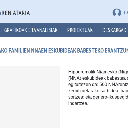
LO
GRAFIKOAK ETA ANALISIAK
PROIEKTUAK
DESKARGAK
AKO FAMILIEN NNAEN ESKUBIDEAK BABESTEKO ERANTZU
Hipodromotik Niameyko (Nige
(NNA) eskubideak babestea du
egituratzen da: 500 NNArent
zerbitzuetarako sarbidea; ha
sortzea; eta genero-ikuspegid
indartzea.