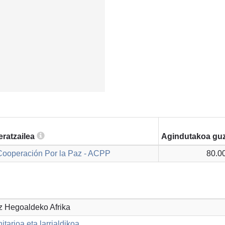
eratzailea
Agindutakoa guz
ooperación Por la Paz - ACPP
80.0
z Hegoaldeko Afrika
tarioa eta larrialdikoa