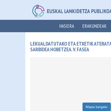
HASIERA
ERAKUNDEAK
LEKUALDATUTAKO ETA ETXETIK ATERAT
SARBIDEA HOBETZEA. V. FASEA
Mapa kargatu