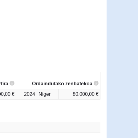
tira
Ordaindutako zenbatekoa
00,00 €
2024
Niger
80.000,00 €