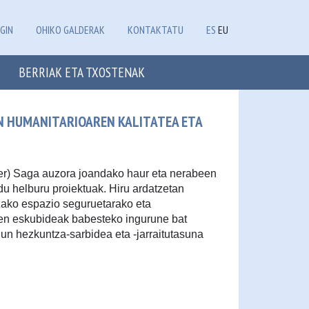
GIN
OHIKO GALDERAK
KONTAKTATU
ES
EU
BERRIAK ETA TXOSTENAK
N HUMANITARIOAREN KALITATEA ETA
r) Saga auzora joandako haur eta nerabeen
 helburu proiektuak. Hiru ardatzetan
zako espazio seguruetarako eta
ien eskubideak babesteko ingurune bat
un hezkuntza-sarbidea eta -jarraitutasuna