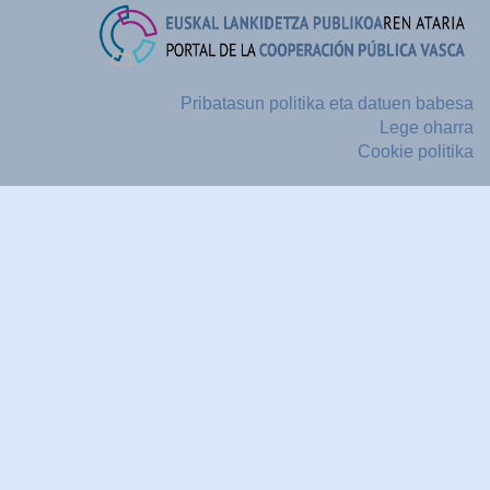
Pribatasun politika eta datuen babesa
Lege oharra
Cookie politika