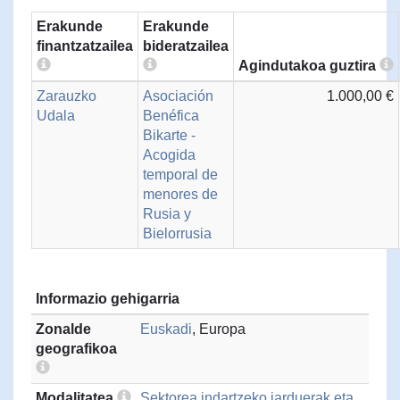
Erakunde
Erakunde
finantzatzailea
bideratzailea
Agindutakoa guztira
Zarauzko
Asociación
1.000,00 €
Udala
Benéfica
Bikarte -
Acogida
temporal de
menores de
Rusia y
Bielorrusia
Informazio gehigarria
Zonalde
Euskadi
, Europa
geografikoa
Modalitatea
Sektorea indartzeko jarduerak eta