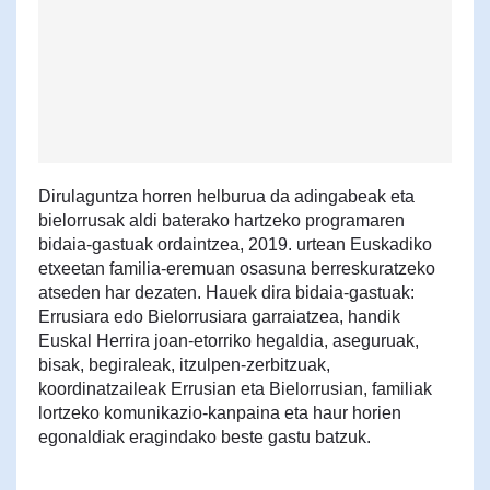
Dirulaguntza horren helburua da adingabeak eta
bielorrusak aldi baterako hartzeko programaren
bidaia-gastuak ordaintzea, 2019. urtean Euskadiko
etxeetan familia-eremuan osasuna berreskuratzeko
atseden har dezaten. Hauek dira bidaia-gastuak:
Errusiara edo Bielorrusiara garraiatzea, handik
Euskal Herrira joan-etorriko hegaldia, aseguruak,
bisak, begiraleak, itzulpen-zerbitzuak,
koordinatzaileak Errusian eta Bielorrusian, familiak
lortzeko komunikazio-kanpaina eta haur horien
egonaldiak eragindako beste gastu batzuk.