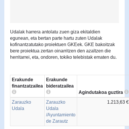
Udalak harrera antolatu zuen giza ekitaldien
egunean, eta bertan parte hartu zuten Udalak
kofinantzatutako proiektuen GKEek. GKE bakoitzak
bere proiektua zertan oinarritzen den azaltzen die
herritarrei, eta, ondoren, tokiko telebistak ematen du.
Erakunde
Erakunde
finantzatzailea
bideratzailea
Agindutakoa guztira
Zarauzko
Zarauzko
1.213,63 €
Udala
Udala
/Ayuntamiento
de Zarautz