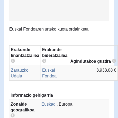
Euskal Fondoaren urteko kuota ordainketa.
Erakunde
Erakunde
finantzatzailea
bideratzailea
Agindutakoa guztira
Zarauzko
Euskal
3.933,08 €
Udala
Fondoa
Informazio gehigarria
Zonalde
Euskadi
, Europa
geografikoa