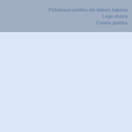
Pribatasun politika eta datuen babesa
Lege oharra
Cookie politika