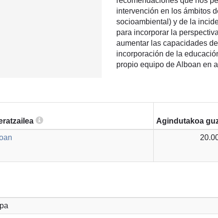
recomendaciones que nos perm
intervención en los ámbitos d
socioambiental) y de la incid
para incorporar la perspectiva
aumentar las capacidades de
incorporación de la educació
propio equipo de Alboan en 
eratzailea
Agindutakoa guz
boan
20.0
opa