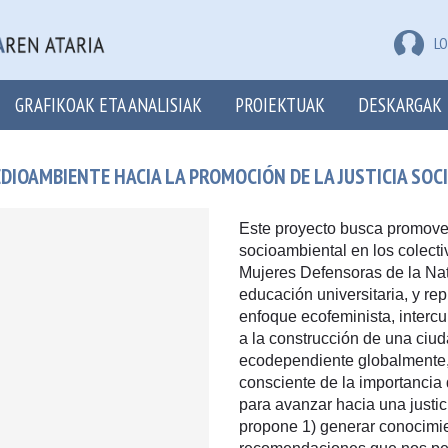
LO
GRAFIKOAK ETA ANALISIAK
PROIEKTUAK
DESKARGAK
DIOAMBIENTE HACIA LA PROMOCIÓN DE LA JUSTICIA SOCI
Este proyecto busca promover 
socioambiental en los colect
Mujeres Defensoras de la Na
educación universitaria, y re
enfoque ecofeminista, intercu
a la construcción de una ciu
ecodependiente globalmente, 
consciente de la importancia 
para avanzar hacia una justic
propone 1) generar conocimie