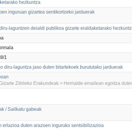
aketarako hezkuntza
en inguruan gizartea sentikortzeko jarduerak
iru-laguntzen deialdi publikoa gizarte eraldaketarako hezkuntz
oa
ormala
8/1
o diru-laguntza jaso duten bitartekoek burututako jarduerak
boan
izarte Zibileko Erakundeak > Herrialde emailean egoitza dut
k / Sailkatu gabeak
 erlazioa duten arazoen inguruko sentsibilizazioa