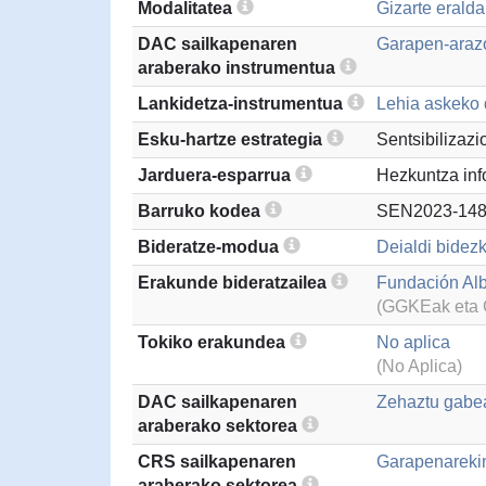
Modalitatea
Gizarte erald
DAC sailkapenaren
Garapen-arazo
araberako instrumentua
Lankidetza-instrumentua
Lehia askeko d
Esku-hartze estrategia
Sentsibilizazi
Jarduera-esparrua
Hezkuntza inf
Barruko kodea
SEN2023-148
Bideratze-modua
Deialdi bidezk
Erakunde bideratzailea
Fundación Al
(GGKEak eta G
Tokiko erakundea
No aplica
(No Aplica)
DAC sailkapenaren
Zehaztu gabea
araberako sektorea
CRS sailkapenaren
Garapenarekin
araberako sektorea