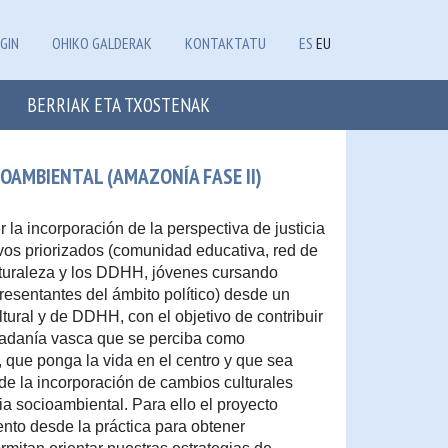
GIN
OHIKO GALDERAK
KONTAKTATU
ES
EU
BERRIAK ETA TXOSTENAK
OAMBIENTAL (AMAZONÍA FASE II)
la incorporación de la perspectiva de justicia
ivos priorizados (comunidad educativa, red de
turaleza y los DDHH, jóvenes cursando
presentantes del ámbito político) desde un
ltural y de DDHH, con el objetivo de contribuir
dadanía vasca que se perciba como
que ponga la vida en el centro y que sea
de la incorporación de cambios culturales
ia socioambiental. Para ello el proyecto
nto desde la práctica para obtener