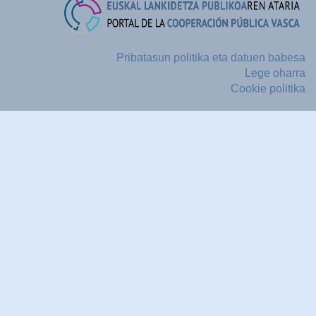
Pribatasun politika eta datuen babesa
Lege oharra
Cookie politika