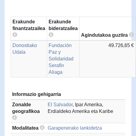
Erakunde
Erakunde
finantzatzailea
bideratzailea
Agindutakoa guztira
Donostiako
Fundación
49.726,65 €
Udala
Paz y
Solidaridad
Serafín
Aliaga
Informazio gehigarria
Zonalde
El Salvador
, Ipar Amerika,
geografikoa
Erdialdeko Amerika eta Karibe
Modalitatea
Garapenerako lankidetza