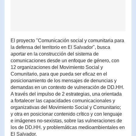
El proyecto "Comunicación social y comunitaria para
la defensa del territorio en El Salvador", busca
aportar en la construcción del sistema de
comunicaciones desde un enfoque de género, con
12 organizaciones del Movimiento Social y
Comunitario, para que pueda ser eficaz en el
posicionamiento de los mensajes de denuncias y
demandas en un contexto de vulneración de DD.HH.
A través del impulso de 2 estrategias, una orientada
a fortalecer las capacidades comunicacionales y
organizativas del Movimiento Social y Comunitario;
y otra en posicionar contenido crítico y con lenguaje
e imágenes no-sexistas, sobre las vulneraciones de
los de DD.HH. y problemáticas medioambientales en
El Salvador.