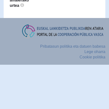
amaierako
urtea
Pribatasun politika eta datuen babesa
Lege oharra
Cookie politika