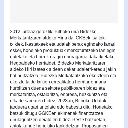
2012. urteaz geroztik, Bilboko uria Bidezko
Merkataritzaren aldeko Hiria da, GKEek, saltoki
txikiek, ikastetxeek eta udalak berak egindako lanari
esker, honelako produktuak merkaturatzeko lan egin
dutelako eta horrek eragin onuragarria dakarkielako
Hegoaldeko herrialdei. Bidezko Merkataritzaren
aldeko Hiri izateak aldean dakar udalerri-eredu jakin
bat bultzatzea, Bidezko Merkataritzako ekoizleen eta
ekoizle talde txikien errealitatea herritarrengana
hurbiltzen duena sektore publikoaren bidez eta
merkataritza, ostalaritza, enpresa, hezkuntza eta
elkarte sarearen bidez. 2023an, Bilboko Udalak
jarduera ugari antolatu edo babestu ditu. Horietako
batzuk ditugu GGKEen ekimenak finantzatzea
dirulaguntzen deialdien bidez. Beste batzuetan,
antolakunde horiekiko lankidetzan. Proposamen