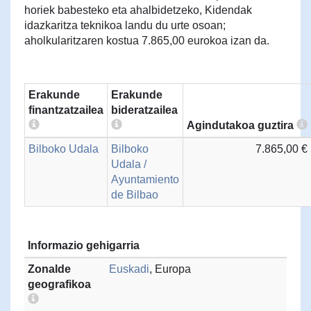
horiek babesteko eta ahalbidetzeko, Kidendak
idazkaritza teknikoa landu du urte osoan;
aholkularitzaren kostua 7.865,00 eurokoa izan da.
Erakunde
Erakunde
finantzatzailea
bideratzailea
Agindutakoa guztira
Bilboko Udala
Bilboko
7.865,00 €
Udala /
Ayuntamiento
de Bilbao
Informazio gehigarria
Zonalde
Euskadi
, Europa
geografikoa