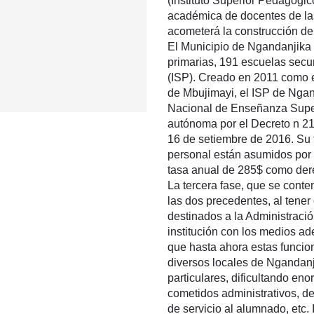
(Instituto Superior Pedagógi
académica de docentes de la
acometerá la construcción de
El Municipio de Ngandanjika t
primarias, 191 escuelas secu
(ISP). Creado en 2011 como e
de Mbujimayi, el ISP de Ngand
Nacional de Enseñanza Superi
autónoma por el Decreto n
16 de setiembre de 2016. Su 
personal están asumidos por 
tasa anual de 285$ como dere
La tercera fase, que se cont
las dos precedentes, al tener
destinados a la Administración
institución con los medios a
que hasta ahora estas funci
diversos locales de Ngandanj
particulares, dificultando e
cometidos administrativos, de 
de servicio al alumnado, etc.