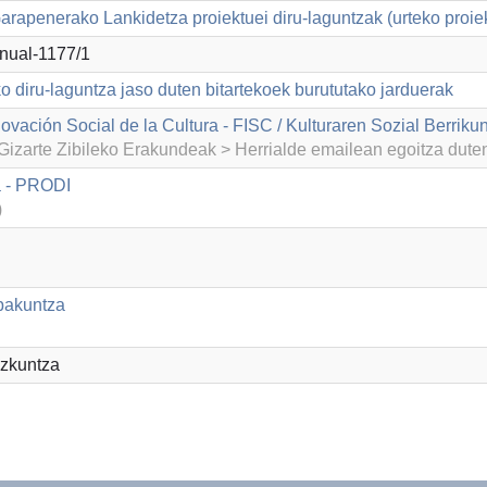
arapenerako Lankidetza proiektuei diru-laguntzak (urteko proie
ual-1177/1
o diru-laguntza jaso duten bitartekoek burututako jarduerak
ovación Social de la Cultura - FISC / Kulturaren Sozial Berrik
izarte Zibileko Erakundeak > Herrialde emailean egoitza dut
a - PRODI
)
ebakuntza
ezkuntza