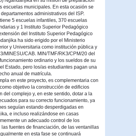
co) Ngandanjika en su misión de preparación
s escuelas municipales. En esta ocasión se
 departamentos administrativos del ISP.
iene 5 escuelas infantiles, 370 escuelas
ndarias y 1 Instituto Superior Pedagógico
xtensión del Instituto Superior Pedagógico
anjika ha sido erigido por el Ministerio
or y Universitaria como institución pública y
 213/MINESU/CAB. MIN/TMF/RK3/CPM/20 del
funcionamiento ordinario y los sueldos de su
el Estado, pero los/as estudiantes pagan una
cho anual de matrícula.
empla en este proyecto, es complementaria con
 como objetivo la construcción de edificios
 del complejo y, en este sentido, dotar a la
decuados para su correcto funcionamiento, ya
ones seguían estando desperdigadas en
ika, e incluso realizándose en casas
normemente un adecuado control de los
las fuentes de financiación, de las ventanillas
 Igualmente en esta fase se continuará