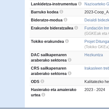
Lankidetza-instrumentua
Nazioarteko G
Barruko kodea
2023-Coop_An
Bideratze-modua
Deialdi bidezk
Erakunde bideratzailea
Fundación Inn
(GGKEak eta G
Tokiko erakundea
Projet Ditung
(Tokiko GKEa
DAC sailkapenaren
Hezkuntza
araberako sektorea
CRS sailkapenaren
Irakasleen tr
araberako sektorea
ODS
Kalitatezko h
Hasierako eta amaierako
2023 - 2024
urtea