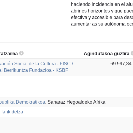
haciendo incidencia en el a
abrirles horizontes y que pu
efectiva y accesible para desa
aumentar as su autónoma eco
atzailea
Agindutakoa guztira
ación Social de la Cultura - FISC /
69.997,34
al Berrikuntza Fundazioa - KSBF
publika Demokratikoa
, Saharaz Hegoaldeko Afrika
 lankidetza