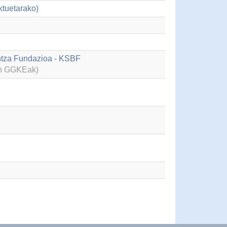
ktuetarako)
untza Fundazioa - KSBF
en GGKEak)