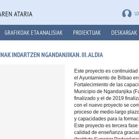
LO
GRAFIKOAK ETA ANALISIAK
PROIEKTUAK
DESKARGAK
K INDARTZEN NGANDANJIKAN. III. ALDIA
Este proyecto es continuidad 
el Ayuntamiento de Bilbao en
Fortalecimiento de las capac
Municipio de Ngandanjika (Fas
finalizado y el de 2019 final
con el nuevo proyecto se co
proceso de medio-largo plazo 
y capacidades para la forma
Este proyecto es tercera fase
calidad de enseñanza gracias 