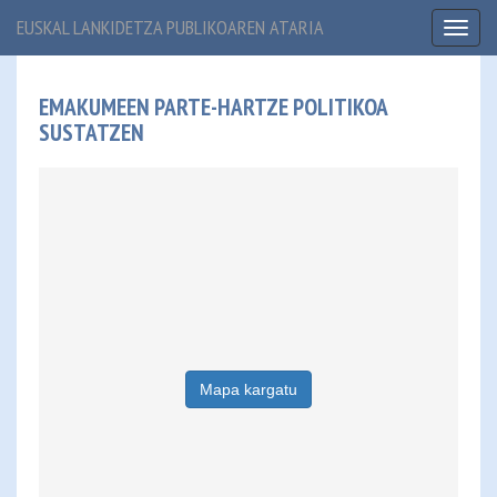
EUSKAL LANKIDETZA PUBLIKOAREN ATARIA
Toggl
naviga
EMAKUMEEN PARTE-HARTZE POLITIKOA
SUSTATZEN
Mapa kargatu