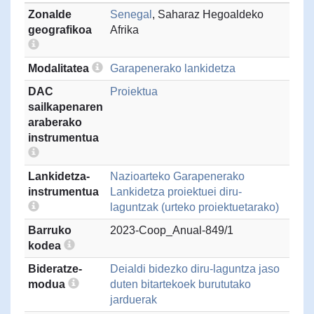
Zonalde
Senegal
, Saharaz Hegoaldeko
geografikoa
Afrika
Modalitatea
Garapenerako lankidetza
DAC
Proiektua
sailkapenaren
araberako
instrumentua
Lankidetza-
Nazioarteko Garapenerako
instrumentua
Lankidetza proiektuei diru-
laguntzak (urteko proiektuetarako)
Barruko
2023-Coop_Anual-849/1
kodea
Bideratze-
Deialdi bidezko diru-laguntza jaso
modua
duten bitartekoek burututako
jarduerak