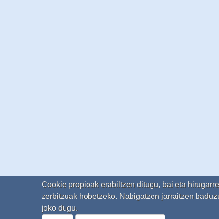
Cookie propioak erabiltzen ditugu, bai eta hirugarr
zerbitzuak hobetzeko. Nabigatzen jarraitzen baduzu
joko dugu.