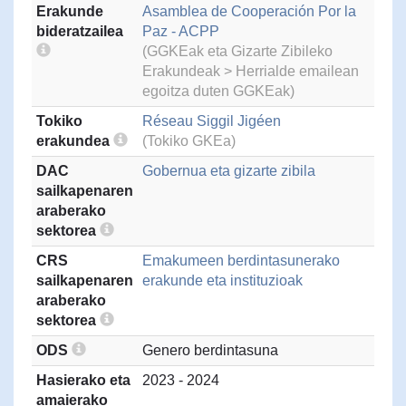
Erakunde
Asamblea de Cooperación Por la
bideratzailea
Paz - ACPP
(GGKEak eta Gizarte Zibileko
Erakundeak > Herrialde emailean
egoitza duten GGKEak)
Tokiko
Réseau Siggil Jigéen
erakundea
(Tokiko GKEa)
DAC
Gobernua eta gizarte zibila
sailkapenaren
araberako
sektorea
CRS
Emakumeen berdintasunerako
sailkapenaren
erakunde eta instituzioak
araberako
sektorea
ODS
Genero berdintasuna
Hasierako eta
2023 - 2024
amaierako