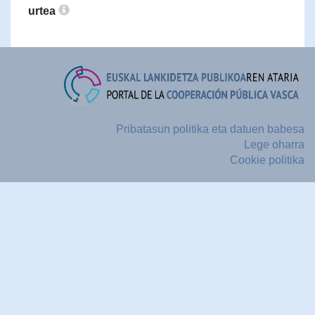
urtea
Pribatasun politika eta datuen babesa
Lege oharra
Cookie politika