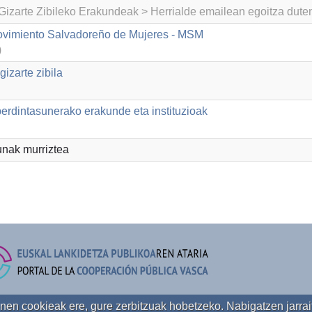
izarte Zibileko Erakundeak > Herrialde emailean egoitza dut
ovimiento Salvadoreño de Mujeres - MSM
)
izarte zibila
dintasunerako erakunde eta instituzioak
nak murriztea
enen cookieak ere, gure zerbitzuak hobetzeko. Nabigatzen jarrai