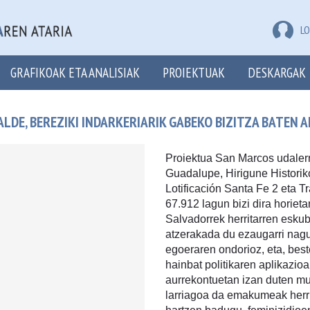
LO
GRAFIKOAK ETA ANALISIAK
PROIEKTUAK
DESKARGAK
LDE, BEREZIKI INDARKERIARIK GABEKO BIZITZA BATEN A
Proiektua San Marcos udalerr
Guadalupe, Hirigune Historiko
Lotificación Santa Fe 2 eta T
67.912 lagun bizi dira horiet
Salvadorrek herritarren esku
atzerakada du ezaugarri nagus
egoeraren ondorioz, eta, bes
hainbat politikaren aplikazio
aurrekontuetan izan duten mu
larriagoa da emakumeak herr