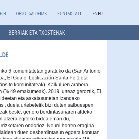
GIN
OHIKO GALDERAK
KONTAKTATU
ES
EU
BERRIAK ETA TXOSTENAK
LDE
iko 6 komunitatetan garatuko da (San Antonio
a, El Guaje, Lotificación Santa Fe 1 eta
ránsito komunitateak). Kalkuluen arabera,
an (% 49 emakumeak). 2019. urteaz geroztik, El
bideetan eta askatasunetan izandako
i, duela urtebetetik bizi duten salbuespen
teak beste, genero berdintasunaren aldeko
an atzera egiteko bidea eman du,
rrizketaren ondorioz. Neurri horren eragina
ialdean duen desberdintasun egoera kontuan