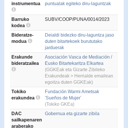
instrumentua
puntualak egiteko diru-laguntzak
Barruko
SUBV/COOP/PUNA/0014/2023
kodea
Bideratze-
Deialdi bidezko diru-laguntza jaso
modua
duten bitartekoek burututako
jarduerak
Erakunde
Asociación Vasca de Mediación /
bideratzailea
Eusko Bitartekaritza Elkartea
(GGKEak eta Gizarte Zibileko
Erakundeak > Herrialde emailean
egoitza duten GGKEak)
Tokiko
Fundación Warmi Ametsak
erakundea
'Sueños de Mujer'
(Tokiko GKEa)
DAC
Gobernua eta gizarte zibila
sailkapenaren
araberako