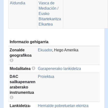
Aldundia
Vasca de
Mediación /
Eusko
Bitartekaritza
Elkartea
Informazio gehigarria
Zonalde
Ekuador
, Hego Amerika
geografikoa
Modalitatea
Garapenerako lankidetza
DAC
Proiektua
sailkapenaren
araberako
instrumentua
Lankidetza-
Herrialde pobretuetan ekintza