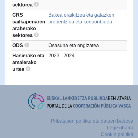
sektorea
CRS
Bakea eraikitzea eta gatazken
sailkapenaren
prebentzioa eta konponbidea
araberako
sektorea
ODS
Osasuna eta ongizatea
Hasierako eta
2023 - 2024
amaierako
urtea
Pribatasun politika eta datuen babesa
Lege oharra
Cookie politika