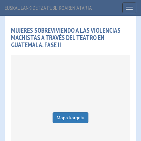
EUSKAL LANKIDETZA PUBLIKOAREN ATARIA
Toggl
naviga
MUJERES SOBREVIVIENDO A LAS VIOLENCIAS
MACHISTAS A TRAVÉS DEL TEATRO EN
GUATEMALA. FASE II
Mapa kargatu