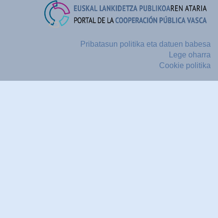
Pribatasun politika eta datuen babesa
Lege oharra
Cookie politika