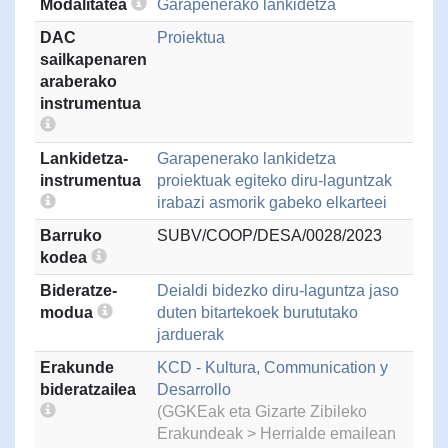
Modalitatea
Garapenerako lankidetza
DAC
Proiektua
sailkapenaren
araberako
instrumentua
Lankidetza-
Garapenerako lankidetza
instrumentua
proiektuak egiteko diru-laguntzak
irabazi asmorik gabeko elkarteei
Barruko
SUBV/COOP/DESA/0028/2023
kodea
Bideratze-
Deialdi bidezko diru-laguntza jaso
modua
duten bitartekoek burututako
jarduerak
Erakunde
KCD - Kultura, Communication y
bideratzailea
Desarrollo
(GGKEak eta Gizarte Zibileko
Erakundeak > Herrialde emailean