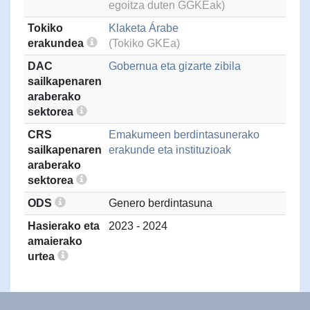
egoitza duten GGKEak)
Tokiko
Klaketa Árabe
erakundea
(Tokiko GKEa)
DAC
Gobernua eta gizarte zibila
sailkapenaren
araberako
sektorea
CRS
Emakumeen berdintasunerako
sailkapenaren
erakunde eta instituzioak
araberako
sektorea
ODS
Genero berdintasuna
Hasierako eta
2023 - 2024
amaierako
urtea