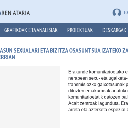
LO
GRAFIKOAK ETA ANALISIAK
PROIEKTUAK
DESKARGAK
ASUN SEXUALARI ETA BIZITZA OSASUNTSUA IZATEKO Z
ERRIAN
Erakunde komunitarioetako 
nerabeen sexu- eta ugalketa-
transmisiozko gaixotasunak p
dituzten emakumeak artatuko 
komunitarioetatik datozen bal
Acalt zentroak lagunduta. E
arreta eta azterketa espezial