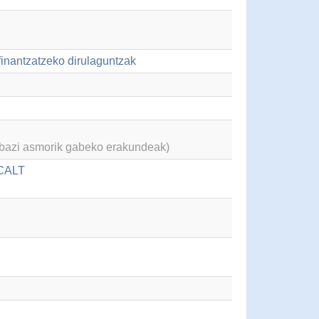
finantzatzeko dirulaguntzak
abazi asmorik gabeko erakundeak)
ACALT