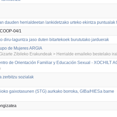
n dauden herrialdeetan lankidetzako urteko ekintza puntualak 
COOP-04/1
o diru-laguntza jaso duten bitartekoek burututako jarduerak
rupo de Mujeres ARGIA
izarte Zibileko Erakundeak > Herrialde emaileko bestelako ir
ntro de Orientación Familiar y Educación Sexual - XOCHILT 
)
a zerbitzu sozialak
ioko gaixotasunen (STG) aurkako borroka, GIBa/HIESa barne
ongizatea