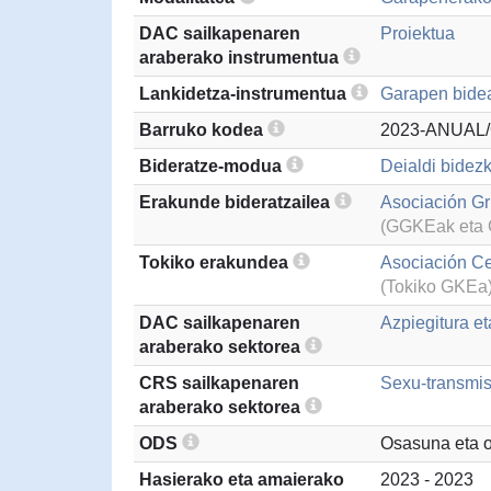
DAC sailkapenaren
Proiektua
araberako instrumentua
Lankidetza-instrumentua
Garapen bidea
Barruko kodea
2023-ANUAL/
Bideratze-modua
Deialdi bidezk
Erakunde bideratzailea
Asociación G
(GGKEak eta G
Tokiko erakundea
Asociación Ce
(Tokiko GKEa
DAC sailkapenaren
Azpiegitura et
araberako sektorea
CRS sailkapenaren
Sexu-transmis
araberako sektorea
ODS
Osasuna eta 
Hasierako eta amaierako
2023 - 2023