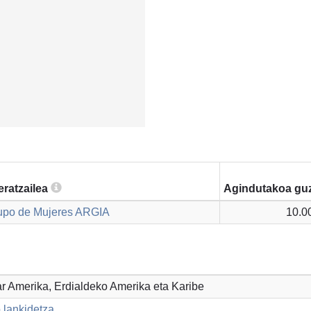
eratzailea
Agindutakoa guz
upo de Mujeres ARGIA
10.0
par Amerika, Erdialdeko Amerika eta Karibe
 lankidetza