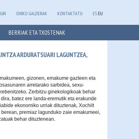
GIN
OHIKO GALDERAK
KONTAKTATU
ES
EU
BERRIAK ETA TXOSTENAK
AINTZA ARDURATSUARI LAGUNTZEA,
emakumeen, gizonen, emakume gazteen eta
osasunaren arretarako sarbidea, sexu-
rebenitzeko. Zerbitzu ginekologikoak behar
dira, batez ere landa-eremutik eta erakunde
iabide ekonomiko urriak dituztenak, Xochilt
ra berean, premiaz lagunduko zaie emakumeei,
izatuak behar dituztenean.