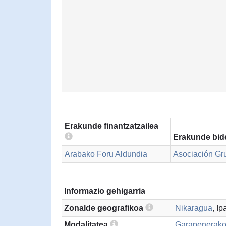
Erakunde finantzatzailea
Erakunde bid
Arabako Foru Aldundia
Asociación Gr
Informazio gehigarria
Zonalde geografikoa
Nikaragua
, I
Modalitatea
Garapenerako