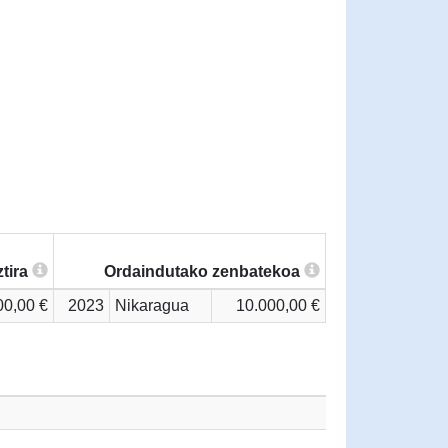
tira
Ordaindutako zenbatekoa
00,00 €
2023
Nikaragua
10.000,00 €