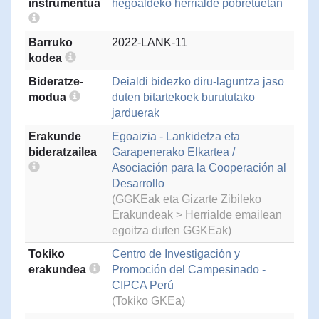
instrumentua
hegoaldeko herrialde pobretuetan
Barruko
2022-LANK-11
kodea
Bideratze-
Deialdi bidezko diru-laguntza jaso
modua
duten bitartekoek burututako
jarduerak
Erakunde
Egoaizia - Lankidetza eta
bideratzailea
Garapenerako Elkartea /
Asociación para la Cooperación al
Desarrollo
(GGKEak eta Gizarte Zibileko
Erakundeak > Herrialde emailean
egoitza duten GGKEak)
Tokiko
Centro de Investigación y
erakundea
Promoción del Campesinado -
CIPCA Perú
(Tokiko GKEa)