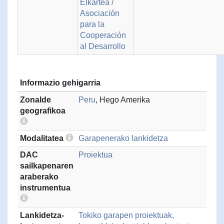
Elkartea /
Asociación
para la
Cooperación
al Desarrollo
Informazio gehigarria
Zonalde
Peru
, Hego Amerika
geografikoa
Modalitatea
Garapenerako lankidetza
DAC
Proiektua
sailkapenaren
araberako
instrumentua
Lankidetza-
Tokiko garapen proiektuak,