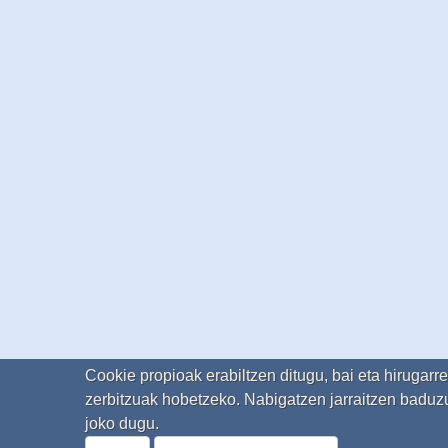
Cookie propioak erabiltzen ditugu, bai eta hirugarr
zerbitzuak hobetzeko. Nabigatzen jarraitzen baduzu
joko dugu.