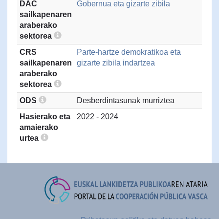
DAC
Gobernua eta gizarte zibila
sailkapenaren
araberako
sektorea
CRS
Parte-hartze demokratikoa eta
sailkapenaren
gizarte zibila indartzea
araberako
sektorea
ODS
Desberdintasunak murriztea
Hasierako eta
2022 - 2024
amaierako
urtea