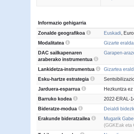
Informazio gehigarria
Zonalde geografikoa
Euskadi
, Eur
Modalitatea
Gizarte erald
DAC sailkapenaren
Garapen-arazo
araberako instrumentua
Lankidetza-instrumentua
Gizartea eral
Esku-hartze estrategia
Sentsibilizazi
Jarduera-esparrua
Hezkuntza ez 
Barruko kodea
2022-ERAL-1
Bideratze-modua
Deialdi bidezk
Erakunde bideratzailea
Mugarik Gabe 
(GGKEak eta G