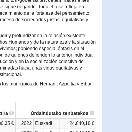
ámbitos -gobernantes, determinadas élites
se sigue negando. Todo ello se refleja en
decaimiento de la fortaleza del pensamiento
etroceso de sociedades justas, equitativas y
idir y profundizar en la relación existente
chos Humanos y de la naturaleza y la situación
vivimos; poniendo especial énfasis en el
ón de quienes defienden lo anterior individual
ucción y en la socialización colectiva de
caminadas hacia unas vidas equitativas y
stitucional.
n los municipios de Hernani, Azpeitia y Eibar.
tira
Ordaindutako zenbatekoa
80,35 €
2022
Euskadi
24.840,18 €