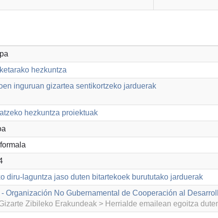
opa
aketarako hezkuntza
en inguruan gizartea sentikortzeko jarduerak
datzeko hezkuntza proiektuak
oa
formala
4
o diru-laguntza jaso duten bitartekoek burututako jarduerak
- Organización No Gubernamental de Cooperación al Desarrol
izarte Zibileko Erakundeak > Herrialde emailean egoitza dut