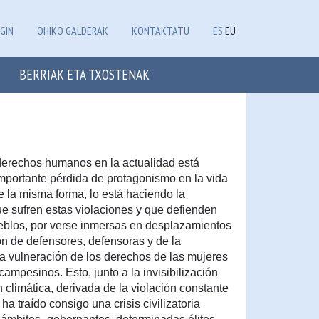
GIN
OHIKO GALDERAK
KONTAKTATU
ES
EU
BERRIAK ETA TXOSTENAK
 derechos humanos en la actualidad está
importante pérdida de protagonismo en la vida
De la misma forma, lo está haciendo la
ue sufren estas violaciones y que defienden
eblos, por verse inmersas en desplazamientos
ión de defensores, defensoras y de la
la vulneración de los derechos de las mujeres
ampesinos. Esto, junto a la invisibilización
n climática, derivada de la violación constante
a traído consigo una crisis civilizatoria