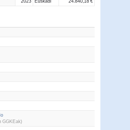
2023
Euskadi
24.840,18 €
lo
en GGKEak)