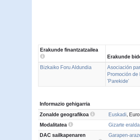
Erakunde finantzatzailea
Erakunde bid
Bizkaiko Foru Aldundia
Asociación par
Promoción de l
'Parekide'
Informazio gehigarria
Zonalde geografikoa
Euskadi
, Eur
Modalitatea
Gizarte erald
DAC sailkapenaren
Garapen-arazo