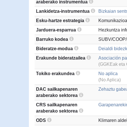
araberako instrumentua
Lankidetza-instrumentua
Bizkaian sents
Esku-hartze estrategia
Komunikazio
Jarduera-esparrua
Hezkuntza inf
Barruko kodea
SUBV/COOP/
Bideratze-modua
Deialdi bidezk
Erakunde bideratzailea
Asociación par
(GGKEak eta G
Tokiko erakundea
No aplica
(No Aplica)
DAC sailkapenaren
Zehaztu gabea
araberako sektorea
CRS sailkapenaren
Garapenarekin
araberako sektorea
ODS
Klimaren alde