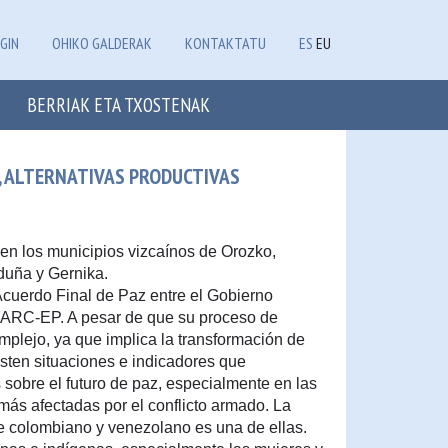
GIN
OHIKO GALDERAK
KONTAKTATU
ES
EU
BERRIAK ETA TXOSTENAK
+, ALTERNATIVAS PRODUCTIVAS
 en los municipios vizcaínos de Orozko,
duña y Gernika.
Acuerdo Final de Paz entre el Gobierno
FARC-EP. A pesar de que su proceso de
mplejo, ya que implica la transformación de
isten situaciones e indicadores que
obre el futuro de paz, especialmente en las
más afectadas por el conflicto armado. La
be colombiano y venezolano es una de ellas.