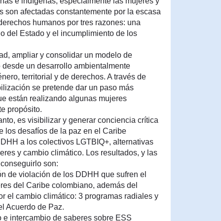
nas e indígenas, especialmente las mujeres y
s son afectadas constantemente por la escasa
 derechos humanos por tres razones: una
o del Estado y el incumplimiento de los
ad, ampliar y consolidar un modelo de
o desde un desarrollo ambientalmente
ero, territorial y de derechos. A través de
bilización se pretende dar un paso más
ue están realizando algunas mujeres
te propósito.
anto, es visibilizar y generar conciencia crítica
e los desafíos de la paz en el Caribe
DHH a los colectivos LGTBIQ+, alternativas
eres y cambio climático. Los resultados, y las
 conseguirlo son:
ción de violación de los DDHH que sufren el
eres del Caribe colombiano, además del
r el cambio climático: 3 programas radiales y
el Acuerdo de Paz.
o e intercambio de saberes sobre ESS