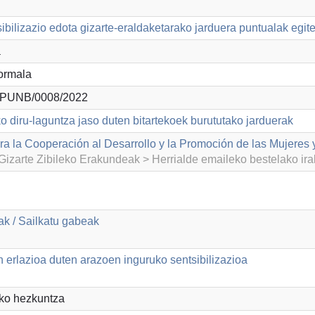
ibilizazio edota gizarte-eraldaketarako jarduera puntualak egit
a
ormala
PUNB/0008/2022
o diru-laguntza jaso duten bitartekoek burututako jarduerak
a la Cooperación al Desarrollo y la Promoción de las Mujeres y
izarte Zibileko Erakundeak > Herrialde emaileko bestelako ir
k / Sailkatu gabeak
 erlazioa duten arazoen inguruko sentsibilizazioa
ko hezkuntza