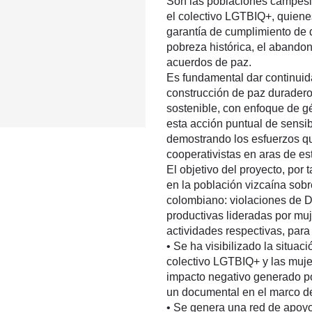
Son las poblaciones campesi
el colectivo LGTBIQ+, quiene
garantía de cumplimiento de
pobreza histórica, el abandon
acuerdos de paz.
Es fundamental dar continuid
construcción de paz durader
sostenible, con enfoque de gén
esta acción puntual de sensi
demostrando los esfuerzos q
cooperativistas en aras de es
El objetivo del proyecto, por t
en la población vizcaína sobr
colombiano: violaciones de D
productivas lideradas por muj
actividades respectivas, para
• Se ha visibilizado la situa
colectivo LGTBIQ+ y las muj
impacto negativo generado po
un documental en el marco d
• Se genera una red de apoy