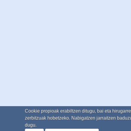
Cookie propioak erabiltzen ditugu, bai eta hirugarr
zerbitzuak hobetzeko. Nabigatzen jarraitzen baduzu
dugu.