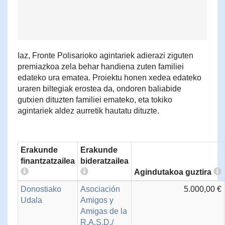
Iaz, Fronte Polisarioko agintariek adierazi ziguten
premiazkoa zela behar handiena zuten familiei
edateko ura ematea. Proiektu honen xedea edateko
uraren biltegiak erostea da, ondoren baliabide
gutxien dituzten familiei emateko, eta tokiko
agintariek aldez aurretik hautatu dituzte.
Erakunde
Erakunde
finantzatzailea
bideratzailea
Agindutakoa guztira
Donostiako
Asociación
5.000,00 €
Udala
Amigos y
Amigas de la
R.A.S.D./