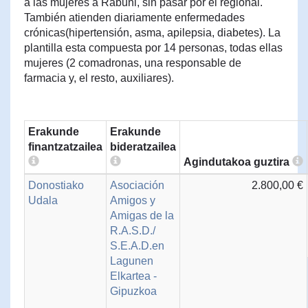
a las mujeres a Rabuni, sin pasar por el regional.
También atienden diariamente enfermedades
crónicas(hipertensión, asma, apilepsia, diabetes). La
plantilla esta compuesta por 14 personas, todas ellas
mujeres (2 comadronas, una responsable de
farmacia y, el resto, auxiliares).
Erakunde
Erakunde
finantzatzailea
bideratzailea
Agindutakoa guztira
Donostiako
Asociación
2.800,00 €
Udala
Amigos y
Amigas de la
R.A.S.D./
S.E.A.D.en
Lagunen
Elkartea -
Gipuzkoa