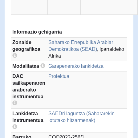
Informazio gehigarria
Zonalde
Saharako Errepublika Arabiar
geografikoa
Demokratikoa (SEAD)
, Iparraldeko
Afrika
Modalitatea
Garapenerako lankidetza
DAC
Proiektua
sailkapenaren
araberako
instrumentua
Lankidetza-
SAEDri laguntza (Sahararekin
instrumentua
lotutako hitzarmenak)
Barruko
COO2022-256/1