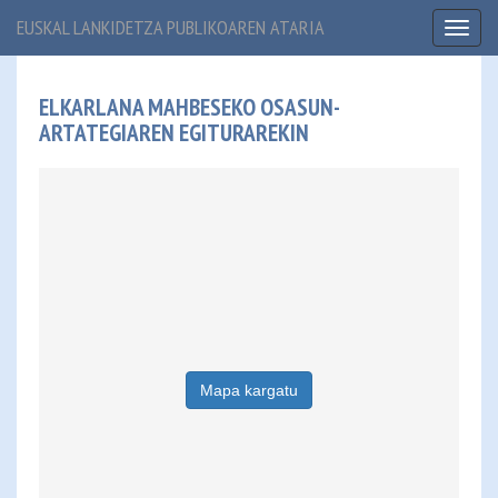
EUSKAL LANKIDETZA PUBLIKOAREN ATARIA
Toggl
naviga
ELKARLANA MAHBESEKO OSASUN-
ARTATEGIAREN EGITURAREKIN
Mapa kargatu