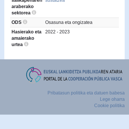
sailkapenaren
sustatzea
araberako
sektorea
ODS
Osasuna eta ongizatea
Hasierako eta
2022 - 2023
amaierako
urtea
Pribatasun politika eta datuen babesa
Lege oharra
Cookie politika