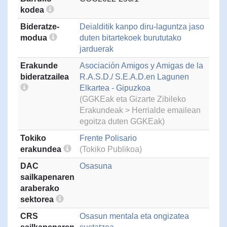
kodea
Bideratze-
Deialditik kanpo diru-laguntza jaso
modua
duten bitartekoek burututako
jarduerak
Erakunde
Asociación Amigos y Amigas de la
bideratzailea
R.A.S.D./ S.E.A.D.en Lagunen
Elkartea - Gipuzkoa
(GGKEak eta Gizarte Zibileko
Erakundeak > Herrialde emailean
egoitza duten GGKEak)
Tokiko
Frente Polisario
erakundea
(Tokiko Publikoa)
DAC
Osasuna
sailkapenaren
araberako
sektorea
CRS
Osasun mentala eta ongizatea