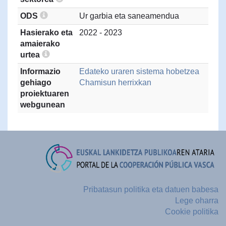
ODS
Ur garbia eta saneamendua
Hasierako eta
2022 - 2023
amaierako
urtea
Informazio
Edateko uraren sistema hobetzea
gehiago
Chamisun herrixkan
proiektuaren
webgunean
Pribatasun politika eta datuen babesa
Lege oharra
Cookie politika