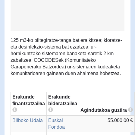
125 m3-ko biltegiratze-tanga bat eraikitzea; kloratze-
eta desinfekzio-sistema bat ezartzea; ur-
hornikuntzako sistemaren banaketa-saretik 2 km
zabaltzea; COCODESek (Komunitateko
Garapenerako Batzordea) ur-sistemaren kudeaketa
komunitarioaren gainean duen ahalmena hobetzea.
Erakunde
Erakunde
finantzatzailea
bideratzailea
Agindutakoa guztira
Bilboko Udala
Euskal
55.000,00 €
Fondoa