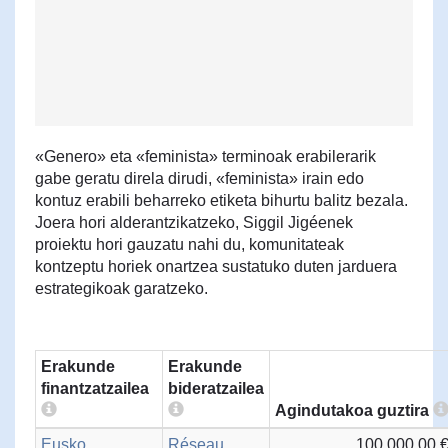
«Genero» eta «feminista» terminoak erabilerarik
gabe geratu direla dirudi, «feminista» irain edo
kontuz erabili beharreko etiketa bihurtu balitz bezala.
Joera hori alderantzikatzeko, Siggil Jigéenek
proiektu hori gauzatu nahi du, komunitateak
kontzeptu horiek onartzea sustatuko duten jarduera
estrategikoak garatzeko.
Erakunde
Erakunde
finantzatzailea
bideratzailea
Agindutakoa guztira
Eusko
Réseau
100.000,00 