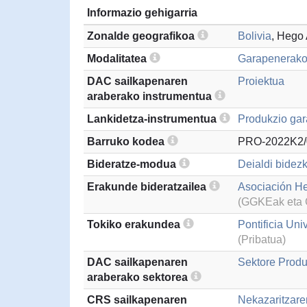
Informazio gehigarria
Zonalde geografikoa
Bolivia
, Hego
Modalitatea
Garapenerako
DAC sailkapenaren
Proiektua
araberako instrumentua
Lankidetza-instrumentua
Produkzio gar
Barruko kodea
PRO-2022K2/
Bideratze-modua
Deialdi bidezk
Erakunde bideratzailea
Asociación He
(GGKEak eta G
Tokiko erakundea
Pontificia Uni
(Pribatua)
DAC sailkapenaren
Sektore Produ
araberako sektorea
CRS sailkapenaren
Nekazaritzare