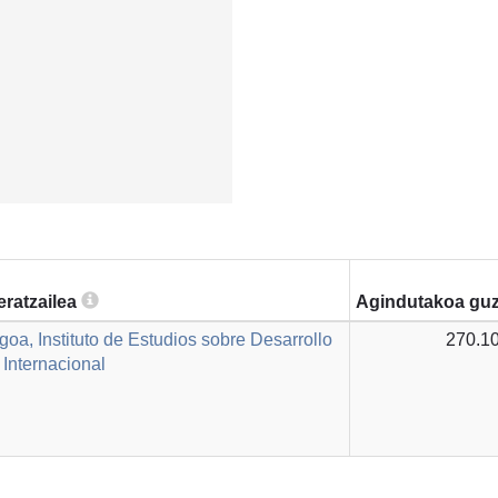
eratzailea
Agindutakoa guz
oa, Instituto de Estudios sobre Desarrollo
270.10
Internacional