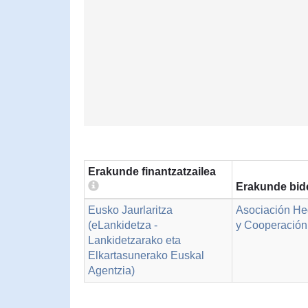
Erakunde finantzatzailea
Erakunde bid
Eusko Jaurlaritza
Asociación Heg
(eLankidetza -
y Cooperación 
Lankidetzarako eta
Elkartasunerako Euskal
Agentzia)