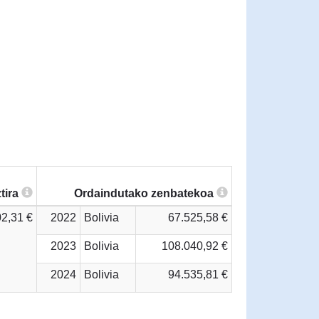
tira
Ordaindutako zenbatekoa
2,31 €
2022
Bolivia
67.525,58 €
2023
Bolivia
108.040,92 €
2024
Bolivia
94.535,81 €