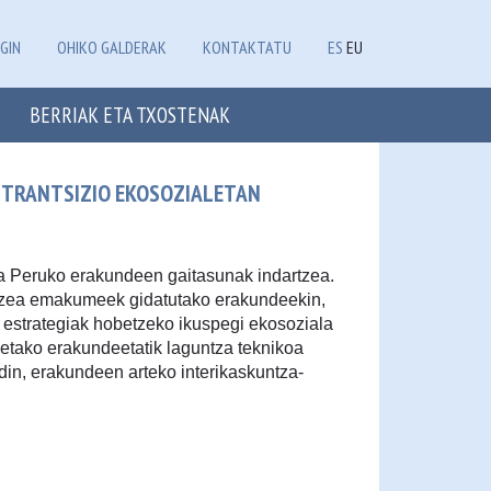
GIN
OHIKO GALDERAK
KONTAKTATU
ES
EU
BERRIAK ETA TXOSTENAK
 TRANTSIZIO EKOSOZIALETAN
ta Peruko erakundeen gaitasunak indartzea.
tzea emakumeek gidatutako erakundeekin,
estrategiak hobetzeko ikuspegi ekosoziala
eetako erakundeetatik laguntza teknikoa
in, erakundeen arteko interikaskuntza-