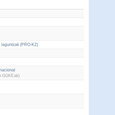
i laguntzak (PRO-K2)
rnacional
en GGKEak)