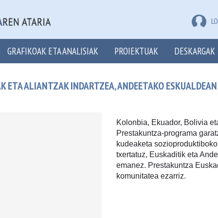
LO
GRAFIKOAK ETA ANALISIAK
PROIEKTUAK
DESKARGAK
K ETA ALIANTZAK INDARTZEA, ANDEETAKO ESKUALDEAN
Kolonbia, Ekuador, Bolivia e
Prestakuntza-programa gara
kudeaketa sozioproduktiboko 
txertatuz, Euskaditik eta And
emanez. Prestakuntza Euskad
komunitatea ezarriz.