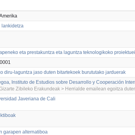
 Amerika
 lankidetza
apeneko eta prestakuntza eta laguntza teknologikoko proiektue
0001
o diru-laguntza jaso duten bitartekoek burututako jarduerak
goa, Instituto de Estudios sobre Desarrollo y Cooperación Inte
izarte Zibileko Erakundeak > Herrialde emailean egoitza dut
versidad Javeriana de Cali
ktiboak
n garapen alternatiboa